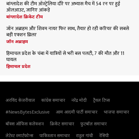
बांग्लादेश की टीम ऑस्ट्रेलिया दौरे पर अभ्यास मैच में 54 रन पर हुई
ऑलआउट, जानिए आंकड़े
बांग्लादेश क्रिकेट टीम
जॉन अब्राहम और शिवम नायर फिर साथ, तैयार हो रही करियर की सबसे
बड़ी एक्शन थ्रिलर
जॉन अब्राहम
हिमाचल प्रदेश के चंबा में यात्रियों से भरी बस पलटी, 7 की मौत और 11
घायल
हिमाचल प्रदेश
अरविंद केजरीवाल
कांग्रेस समाचार
नरेंद्र मोदी
ट्रैवल टिप्स
#NewsBytesExclusive
आम आदमी पार्टी समाचार
भाजपा समाचार
बॉक्स ऑफिस कलेक्शन
क्रिकेट समाचार
फुटबॉल समाचार
लेटेस्ट स्मार्टफोन्स
पाकिस्तान समाचार
राहुल गांधी
रेसिपी