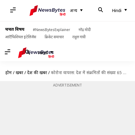
अन्य
Hindi
चर्चित विषय
#NewsBytesExplainer
नरेंद्र मोदी
आर्टिफिशियल इंटेलिजेंस
क्रिकेट समाचार
राहुल गांधी
Hindi
होम
/
खबरें
/
देश की खबरें
/
कोरोना वायरस: देश में संक्रमितों की संख्या 65 लाख पार, बीते दिन 75,829 नए मामले
ADVERTISEMENT