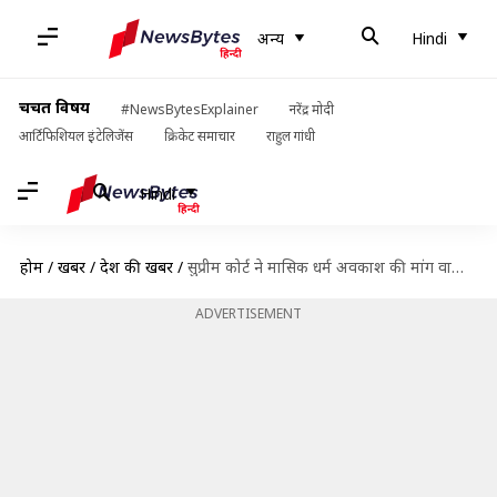
अन्य
Hindi
चर्चित विषय
#NewsBytesExplainer
नरेंद्र मोदी
आर्टिफिशियल इंटेलिजेंस
क्रिकेट समाचार
राहुल गांधी
Hindi
होम
/
खबरें
/
देश की खबरें
/
सुप्रीम कोर्ट ने मासिक धर्म अवकाश की मांग वाली याचिका खारिज की, कहा- महिलाओं को नुकसान
ADVERTISEMENT