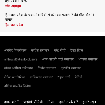
बड़ी एक्शन थ्रिलर
जॉन अब्राहम
हिमाचल प्रदेश के चंबा में यात्रियों से भरी बस पलटी, 7 की मौत और 11
घायल
हिमाचल प्रदेश
अरविंद केजरीवाल
कांग्रेस समाचार
नरेंद्र मोदी
ट्रैवल टिप्स
#NewsBytesExclusive
आम आदमी पार्टी समाचार
भाजपा समाचार
बॉक्स ऑफिस कलेक्शन
क्रिकेट समाचार
फुटबॉल समाचार
लेटेस्ट स्मार्टफोन्स
पाकिस्तान समाचार
राहुल गांधी
रेसिपी
दक्षिण भारतीय सिनेमा
हमारे बारे में
प्राइवेसी पॉलिसी
नियम
हमसे संपर्क करें
हमारे उसूल