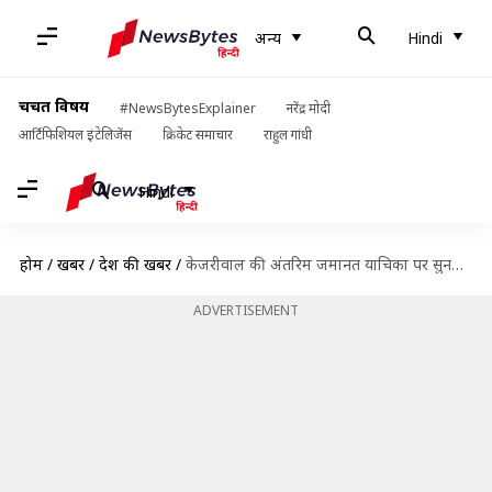
अन्य
Hindi
चर्चित विषय
#NewsBytesExplainer
नरेंद्र मोदी
आर्टिफिशियल इंटेलिजेंस
क्रिकेट समाचार
राहुल गांधी
Hindi
होम
/
खबरें
/
देश की खबरें
/
केजरीवाल की अंतरिम जमानत याचिका पर सुनवाई को तैयार सुप्रीम कोर्ट, चुनावों का दिया हवाला
ADVERTISEMENT