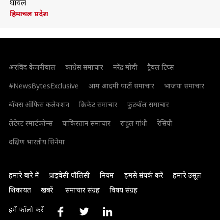
घायल
हिमाचल प्रदेश
अरविंद केजरीवाल
कांग्रेस समाचार
नरेंद्र मोदी
ट्रैवल टिप्स
#NewsBytesExclusive
आम आदमी पार्टी समाचार
भाजपा समाचार
बॉक्स ऑफिस कलेक्शन
क्रिकेट समाचार
फुटबॉल समाचार
लेटेस्ट स्मार्टफोन्स
पाकिस्तान समाचार
राहुल गांधी
रेसिपी
दक्षिण भारतीय सिनेमा
हमारे बारे में
प्राइवेसी पॉलिसी
नियम
हमसे संपर्क करें
हमारे उसूल
शिकायत
खबरें
समाचार संग्रह
विषय संग्रह
हमें फॉलो करें