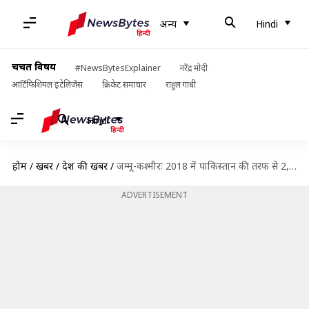
अन्य
Hindi
चर्चित विषय
#NewsBytesExplainer
नरेंद्र मोदी
आर्टिफिशियल इंटेलिजेंस
क्रिकेट समाचार
राहुल गांधी
Hindi
होम
/
खबरें
/
देश की खबरें
/
जम्मू-कश्मीरः 2018 में पाकिस्तान की तरफ से 2,936 बार सीजफायर उल्लंघन, 15 सालों में सबसे ज्यादा
ADVERTISEMENT