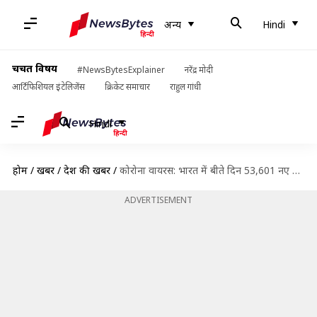
अन्य
Hindi
चर्चित विषय
#NewsBytesExplainer
नरेंद्र मोदी
आर्टिफिशियल इंटेलिजेंस
क्रिकेट समाचार
राहुल गांधी
Hindi
होम
/
खबरें
/
देश की खबरें
/
कोरोना वायरस: भारत में बीते दिन 53,601 नए मामले, दुनियाभर में दो करोड़ से अधिक संक्रमित
ADVERTISEMENT