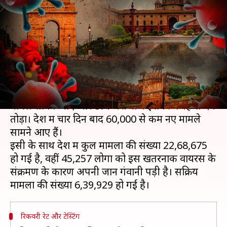
53,601 नए मामले, दुनियाभर में दो
करोड़ से अधिक संक्रमित
लेखन
Aug 11, 2020
09:53 am
मुकुल तोमर
क्या है खबर?
भारत में पिछले 24 घंटे में कोरोना वायरस के 53,601 नए
मामले सामने आए और 871 मरीजों ने इसकी वजह से दम
तोड़ा। देश में चार दिन बाद 60,000 से कम नए मामले
सामने आए हैं।
इसी के साथ देश में कुल मामलों की संख्या 22,68,675
हो गई है, वहीं 45,257 लोगों को इस खतरनाक वायरस के
संक्रमण के कारण अपनी जान गंवानी पड़ी है। सक्रिय
रिकवरी रेट और टेस्टिंग