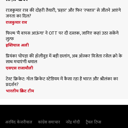
राजकुमार राव की दोहरी तैयारी, 'प्रहार' और फिर 'रफ्तार' से जीतने आएंगे
जनता का दिल?
राजकुमार राव
फिल्म 'मैं वापस आऊंगा' ने OTT पर दी दस्तक, जानिए कहां उठा सकेंगे
लुत्फ
इम्तियाज अली
प्रियंका चोपड़ा की हॉलीवुड में बड़ी छलांग, अब ऑस्कर विजेता रसेल क्रो के
साथ मचाएंगी धमाल
एसएस राजामौली
टेस्ट क्रिकेट: गॉल क्रिकेट स्टेडियम में कैसा रहा है भारत और श्रीलंका का
प्रदर्शन?
भारतीय क्रिकेट टीम
अरविंद केजरीवाल
कांग्रेस समाचार
नरेंद्र मोदी
ट्रैवल टिप्स