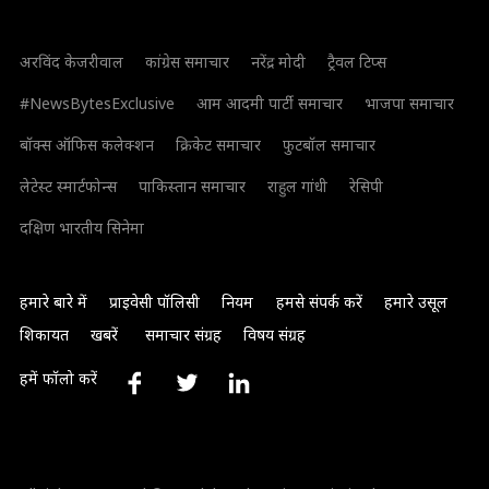
अरविंद केजरीवाल
कांग्रेस समाचार
नरेंद्र मोदी
ट्रैवल टिप्स
#NewsBytesExclusive
आम आदमी पार्टी समाचार
भाजपा समाचार
बॉक्स ऑफिस कलेक्शन
क्रिकेट समाचार
फुटबॉल समाचार
लेटेस्ट स्मार्टफोन्स
पाकिस्तान समाचार
राहुल गांधी
रेसिपी
दक्षिण भारतीय सिनेमा
हमारे बारे में
प्राइवेसी पॉलिसी
नियम
हमसे संपर्क करें
हमारे उसूल
शिकायत
खबरें
समाचार संग्रह
विषय संग्रह
हमें फॉलो करें