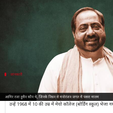
आमिर रजा हुसैन थे 'थिएटर के उस्ताद
लेखन
Jun 04, 2023
01:35 pm
नेहा शर्मा
क्या है खबर?
आमिर रजा हुसैन अब इस दुनिया में नहीं रहे। वह थिएटर की द
तेज-तर्रार और स्पष्टवादी हुसैन ने 66 की उम्र में आखिरी स
उन्होंने 3 जून को इस दुनिया को अलविदा कह दिया। वह अपने 
जानकारी
जन्म और शुरुआती शिक्षा
हुसैन का जन्म 6 जनवरी, 1957 को
लखनऊ
के एक अवधी परिवार 
आमिर रजा हुसैन कौन थे, जिनके निधन से मनोरंजन जगत में पसरा मातम
हुसैन इकलौते थे। उनका परिवार दिल्ली में बस गया था, जब वह 
उन्हें 1968 में 10 की उम्र में मेयो कॉलेज (बोर्डिंग स्कूल) भेजा