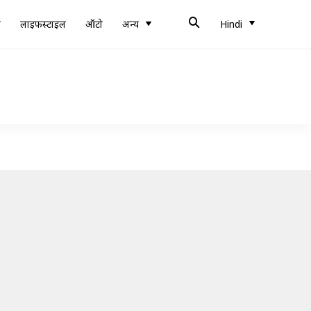
ब
लाइफस्टाइल
ऑटो
अन्य
Hindi