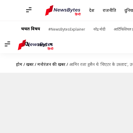
देश
राजनीति
दुनिय
चर्चित विषय
#NewsBytesExplainer
नरेंद्र मोदी
आर्टिफिशियल इ
Hindi
होम
/
खबरें
/
मनोरंजन की खबरें
/
आमिर रजा हुसैन थे 'थिएटर के उस्ताद'