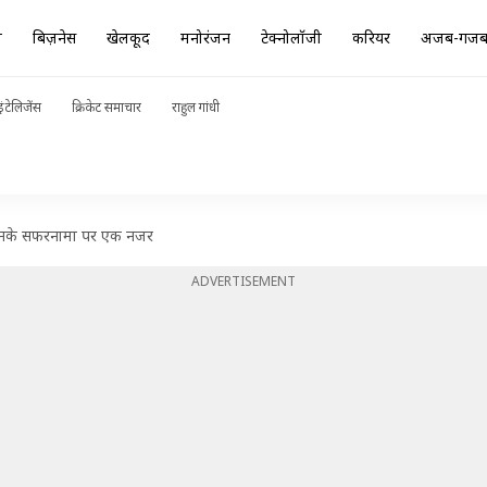
ा
बिज़नेस
खेलकूद
मनोरंजन
टेक्नोलॉजी
करियर
अजब-गज
ंटेलिजेंस
क्रिकेट समाचार
राहुल गांधी
, उनके सफरनामा पर एक नजर
ADVERTISEMENT