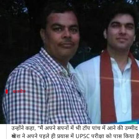
#NewsBytesExclusive: UPSC में चौथ
लेखन
Apr 08, 2019
01:26 pm
मोना दीक्षित
क्या है खबर?
संघ लोक सेवा आयोग (UPSC) ने 05 अप्रैल, 2019 को सिविल
कनिष्क कटारिया ने परीक्षा में टॉप किया है, वहीं श्रेयांश कुमत
NewsBytes के साथ एक विशेष इन्टरव्यु में श्रेयांस ने सिव
बातचीत
नहीं थी टॉप पांच में आने की उम्मीद
जब हमने श्रेयांश से पूछा कि वे टॉप पांच में आने पर कैसा महसूस क
साथ ही उन्होंने अच्छे भाग्य के लिए ईश्वर का धन्यवाद भी किया
उन्होंने कहा, "मैं अपने सपनों में भी टॉप पांच में आने की उम्मी
श्रेयांश ने अपने पहले ही प्रयास में UPSC परीक्षा को पास किया