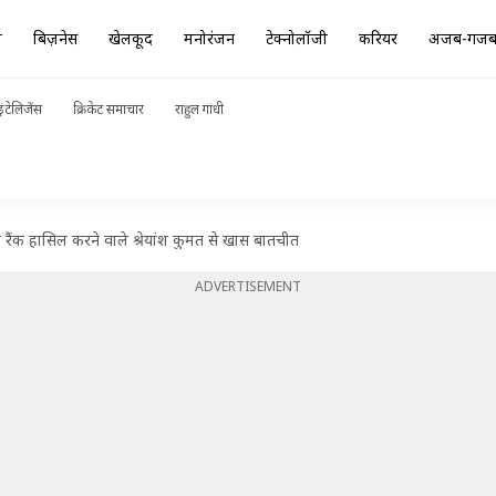
ा
बिज़नेस
खेलकूद
मनोरंजन
टेक्नोलॉजी
करियर
अजब-गज
ंटेलिजेंस
क्रिकेट समाचार
राहुल गांधी
ंक हासिल करने वाले श्रेयांश कुमत से खास बातचीत
ADVERTISEMENT