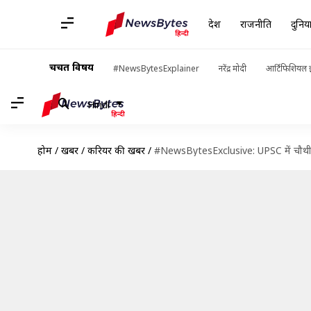
देश
राजनीति
दुनिय
चर्चित विषय
#NewsBytesExplainer
नरेंद्र मोदी
आर्टिफिशियल इ
Hindi
होम
/
खबरें
/
करियर की खबरें
/
#NewsBytesExclusive: UPSC में चौथी रै