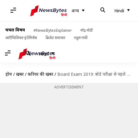
अन्य
Hindi
चर्चित विषय
#NewsBytesExplainer
नरेंद्र मोदी
आर्टिफिशियल इंटेलिजेंस
क्रिकेट समाचार
राहुल गांधी
Hindi
होम
/
खबरें
/
करियर की खबरें
/
Board Exam 2019: बोर्ड परीक्षा से पहले अपनी याददाश्त को बढ़ाने के लिए अपनाएं ये टिप्स
ADVERTISEMENT