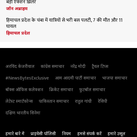
बड़ी एक्शन थ्रिलर
जॉन अब्राहम
हिमाचल प्रदेश के चंबा में यात्रियों से भरी बस पलटी, 7 की मौत और 11
घायल
हिमाचल प्रदेश
अरविंद केजरीवाल
कांग्रेस समाचार
नरेंद्र मोदी
ट्रैवल टिप्स
#NewsBytesExclusive
आम आदमी पार्टी समाचार
भाजपा समाचार
बॉक्स ऑफिस कलेक्शन
क्रिकेट समाचार
फुटबॉल समाचार
लेटेस्ट स्मार्टफोन्स
पाकिस्तान समाचार
राहुल गांधी
रेसिपी
दक्षिण भारतीय सिनेमा
हमारे बारे में
प्राइवेसी पॉलिसी
नियम
हमसे संपर्क करें
हमारे उसूल