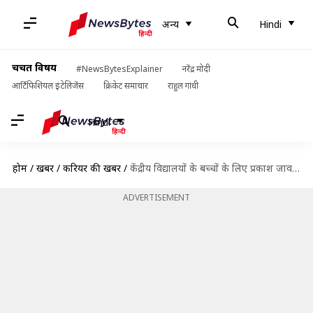
अन्य
Hindi
चर्चित विषय
#NewsBytesExplainer
नरेंद्र मोदी
आर्टिफिशियल इंटेलिजेंस
क्रिकेट समाचार
राहुल गांधी
Hindi
होम
/
खबरें
/
करियर की खबरें
/
केंद्रीय विद्यालयों के बच्चों के लिए प्रकाश जावड़ेकर ने लांच की एक ऐप, जानें
ADVERTISEMENT