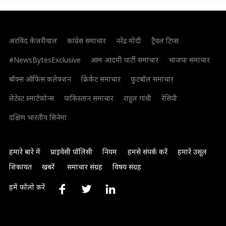
अरविंद केजरीवाल
कांग्रेस समाचार
नरेंद्र मोदी
ट्रैवल टिप्स
#NewsBytesExclusive
आम आदमी पार्टी समाचार
भाजपा समाचार
बॉक्स ऑफिस कलेक्शन
क्रिकेट समाचार
फुटबॉल समाचार
लेटेस्ट स्मार्टफोन्स
पाकिस्तान समाचार
राहुल गांधी
रेसिपी
दक्षिण भारतीय सिनेमा
हमारे बारे में
प्राइवेसी पॉलिसी
नियम
हमसे संपर्क करें
हमारे उसूल
शिकायत
खबरें
समाचार संग्रह
विषय संग्रह
हमें फॉलो करें