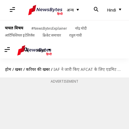
अन्य
Hindi
चर्चित विषय
#NewsBytesExplainer
नरेंद्र मोदी
आर्टिफिशियल इंटेलिजेंस
क्रिकेट समाचार
राहुल गांधी
Hindi
होम
/
खबरें
/
करियर की खबरें
/
IAF ने जारी किए AFCAT के लिए एडमिट कार्ड, यहां से करें डाउनलोड
ADVERTISEMENT