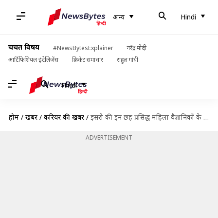
अन्य
Hindi
चर्चित विषय
#NewsBytesExplainer
नरेंद्र मोदी
आर्टिफिशियल इंटेलिजेंस
क्रिकेट समाचार
राहुल गांधी
Hindi
होम
/
खबरें
/
करियर की खबरें
/
इसरो की इन छह प्रसिद्ध महिला वैज्ञानिकों के बारे में जानें, जिन्होंने बनाई अपनी अलग पहचान
ADVERTISEMENT