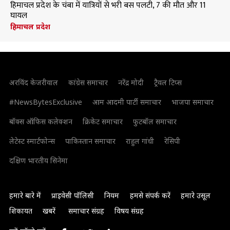
हिमाचल प्रदेश के चंबा में यात्रियों से भरी बस पलटी, 7 की मौत और 11
घायल
हिमाचल प्रदेश
अरविंद केजरीवाल
कांग्रेस समाचार
नरेंद्र मोदी
ट्रैवल टिप्स
#NewsBytesExclusive
आम आदमी पार्टी समाचार
भाजपा समाचार
बॉक्स ऑफिस कलेक्शन
क्रिकेट समाचार
फुटबॉल समाचार
लेटेस्ट स्मार्टफोन्स
पाकिस्तान समाचार
राहुल गांधी
रेसिपी
दक्षिण भारतीय सिनेमा
हमारे बारे में
प्राइवेसी पॉलिसी
नियम
हमसे संपर्क करें
हमारे उसूल
शिकायत
खबरें
समाचार संग्रह
विषय संग्रह