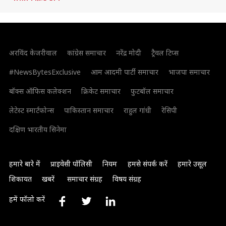
अरविंद केजरीवाल
कांग्रेस समाचार
नरेंद्र मोदी
ट्रैवल टिप्स
#NewsBytesExclusive
आम आदमी पार्टी समाचार
भाजपा समाचार
बॉक्स ऑफिस कलेक्शन
क्रिकेट समाचार
फुटबॉल समाचार
लेटेस्ट स्मार्टफोन्स
पाकिस्तान समाचार
राहुल गांधी
रेसिपी
दक्षिण भारतीय सिनेमा
हमारे बारे में
प्राइवेसी पॉलिसी
नियम
हमसे संपर्क करें
हमारे उसूल
शिकायत
खबरें
समाचार संग्रह
विषय संग्रह
हमें फॉलो करें