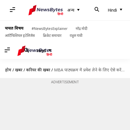
अन्य
Hindi
चर्चित विषय
#NewsBytesExplainer
नरेंद्र मोदी
आर्टिफिशियल इंटेलिजेंस
क्रिकेट समाचार
राहुल गांधी
Hindi
होम
/
खबरें
/
करियर की खबरें
/
MBA पाठ्यक्रम में प्रवेश लेने के लिए ऐसे करें GD, WAT और PI की तैयारी
ADVERTISEMENT