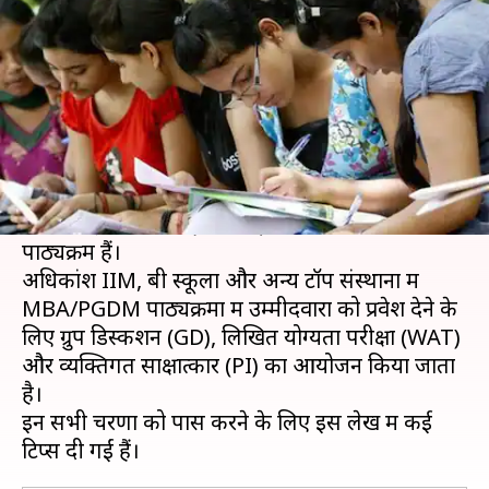
ऐसे करें GD, WAT और PI की तैयारी
लेखन
Jan 14, 2020
07:44 pm
मोना दीक्षित
क्या है खबर?
मैनेजमेंट में पोस्ट ग्रेजुएशन करने के लिए भारत में मास्टर
ऑफ बिजनेस एडमिनिस्ट्रेशन (MBA) और पोस्ट ग्रेजुएट
डिप्लोमा इन मैनेजमेंट (PGDM) सबसे अधिक मांग वाले
पाठ्यक्रम हैं।
अधिकांश IIM, बी स्कूलों और अन्य टॉप संस्थानों में
MBA/PGDM पाठ्यक्रमों में उम्मीदवारों को प्रवेश देने के
लिए ग्रुप डिस्कशन (GD), लिखित योग्यता परीक्षा (WAT)
और व्यक्तिगत साक्षात्कार (PI) का आयोजन किया जाता
है।
इन सभी चरणों को पास करने के लिए इस लेख में कई