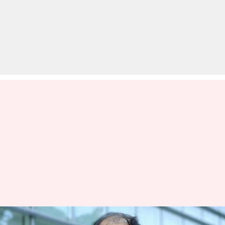
RBI के डिप्टी गवर्नर विरल आचार्य