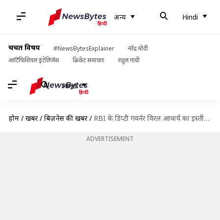
अन्य
Hindi
चर्चित विषय
#NewsBytesExplainer
नरेंद्र मोदी
आर्टिफिशियल इंटेलिजेंस
क्रिकेट समाचार
राहुल गांधी
Hindi
होम
/
खबरें
/
बिज़नेस की खबरें
/
RBI के डिप्टी गवर्नर विरल आचार्य का इस्तीफा, कार्यकाल में बाकी थे छह महीने
ADVERTISEMENT