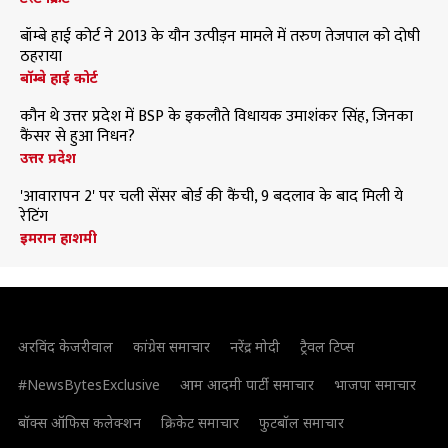
बॉम्बे हाई कोर्ट ने 2013 के यौन उत्पीड़न मामले में तरुण तेजपाल को दोषी
ठहराया
बॉम्बे हाई कोर्ट
कौन थे उत्तर प्रदेश में BSP के इकलौते विधायक उमाशंकर सिंह, जिनका
कैंसर से हुआ निधन?
उत्तर प्रदेश
'आवारापन 2' पर चली सेंसर बोर्ड की कैंची, 9 बदलाव के बाद मिली ये
रेटिंग
इमरान हाशमी
अरविंद केजरीवाल
कांग्रेस समाचार
नरेंद्र मोदी
ट्रैवल टिप्स
#NewsBytesExclusive
आम आदमी पार्टी समाचार
भाजपा समाचार
बॉक्स ऑफिस कलेक्शन
क्रिकेट समाचार
फुटबॉल समाचार