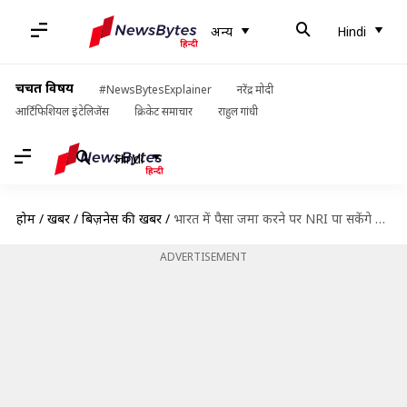
अन्य
Hindi
चर्चित विषय
#NewsBytesExplainer
नरेंद्र मोदी
आर्टिफिशियल इंटेलिजेंस
क्रिकेट समाचार
राहुल गांधी
Hindi
होम
/
खबरें
/
बिज़नेस की खबरें
/
भारत में पैसा जमा करने पर NRI पा सकेंगे अधिक ब्याज, RBI ने बदला नियम
ADVERTISEMENT