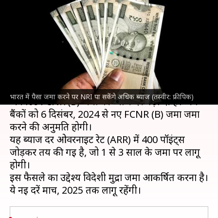
सकेंगे अधिक ब्याज, RBI ने बदला
नियम
लेखन
Dec 06, 2024
04:16 pm
बिश्वजीत कुमार
क्या है खबर?
भारतीय रिजर्व बैंक
(RBI) ने विदेशी मुद्रा अनिवासी
भारत में पैसा जमा करने पर NRI पा सकेंगे अधिक ब्याज (तस्वीर: फ्रीपिक)
अकाउंट FCNR (B) जमा पर ब्याज दर बढ़ा दी है। अब
बैंकों को 6 दिसंबर, 2024 से नए FCNR (B) जमा जमा
करने की अनुमति होगी।
यह ब्याज दर ओवरनाइट रेट (ARR) में 400 पॉइंट्स
जोड़कर तय की गई है, जो 1 से 3 साल के जमा पर लागू
होगी।
इस फैसले का उद्देश्य विदेशी मुद्रा जमा आकर्षित करना है।