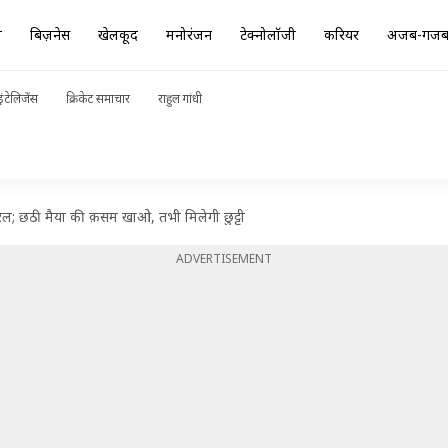
ा
बिज़नेस
खेलकूद
मनोरंजन
टेक्नोलॉजी
करियर
अजब-गज
ंटेलिजेंस
क्रिकेट समाचार
राहुल गांधी
रल; छठी मैया की क़सम खाओ, तभी मिलेगी छुट्टी
ADVERTISEMENT