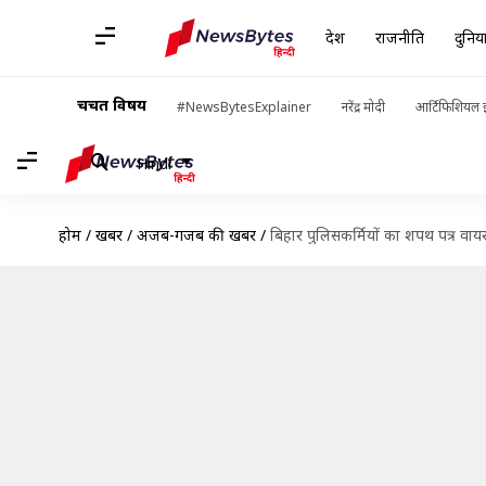
देश
राजनीति
दुनिय
चर्चित विषय
#NewsBytesExplainer
नरेंद्र मोदी
आर्टिफिशियल इ
Hindi
होम
/
खबरें
/
अजब-गजब की खबरें
/
बिहार पुलिसकर्मियों का शपथ पत्र वाय