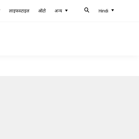
ब
लाइफस्टाइल
ऑटो
अन्य
Hindi