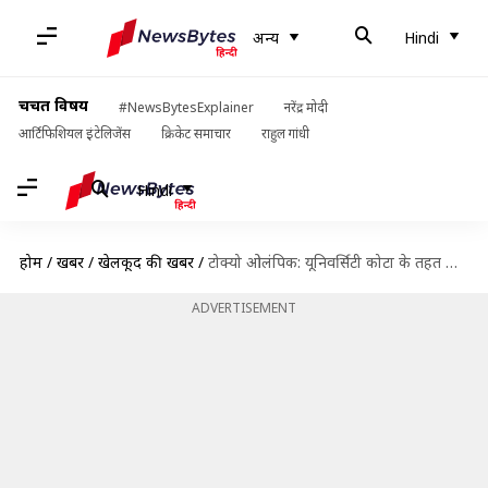
अन्य
Hindi
चर्चित विषय
#NewsBytesExplainer
नरेंद्र मोदी
आर्टिफिशियल इंटेलिजेंस
क्रिकेट समाचार
राहुल गांधी
Hindi
होम
/
खबरें
/
खेलकूद की खबरें
/
टोक्यो ओलंपिक: यूनिवर्सिटी कोटा के तहत भारतीय महिला तैराक माना पटेल ने किया क्वालीफाई
ADVERTISEMENT