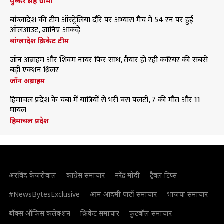
पुष्कर सिंह धामी
बांग्लादेश की टीम ऑस्ट्रेलिया दौरे पर अभ्यास मैच में 54 रन पर हुई
ऑलआउट, जानिए आंकड़े
बांग्लादेश क्रिकेट टीम
जॉन अब्राहम और शिवम नायर फिर साथ, तैयार हो रही करियर की सबसे
बड़ी एक्शन थ्रिलर
जॉन अब्राहम
हिमाचल प्रदेश के चंबा में यात्रियों से भरी बस पलटी, 7 की मौत और 11
घायल
हिमाचल प्रदेश
अरविंद केजरीवाल
कांग्रेस समाचार
नरेंद्र मोदी
ट्रैवल टिप्स
#NewsBytesExclusive
आम आदमी पार्टी समाचार
भाजपा समाचार
बॉक्स ऑफिस कलेक्शन
क्रिकेट समाचार
फुटबॉल समाचार