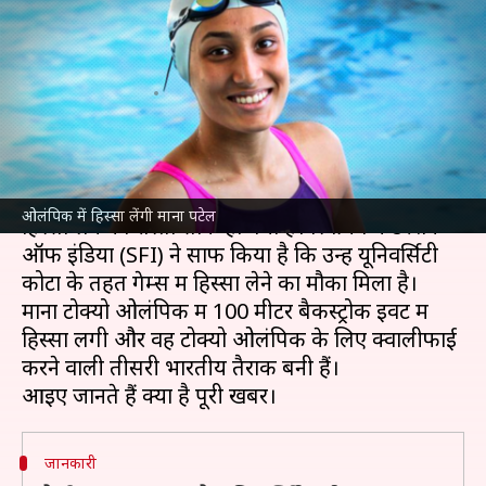
तहत भारतीय महिला तैराक माना
पटेल ने किया क्वालीफाई
लेखन
Jul 02, 2021
03:50 pm
Neeraj Pandey
क्या है खबर?
भारतीय महिला तैराक माना पटेल के टोक्यो ओलंपिक में
ओलंपिक में हिस्सा लेंगी माना पटेल
हिस्सा लेने का रास्ता साफ हो गया है। स्विमिंग फेडरेशन
ऑफ इंडिया (SFI) ने साफ किया है कि उन्हें यूनिवर्सिटी
कोटा के तहत गेम्स में हिस्सा लेने का मौका मिला है।
माना टोक्यो ओलंपिक में 100 मीटर बैकस्ट्रोक इवेंट में
हिस्सा लेंगी और वह टोक्यो ओलंपिक के लिए क्वालीफाई
करने वाली तीसरी भारतीय तैराक बनी हैं।
जानकारी