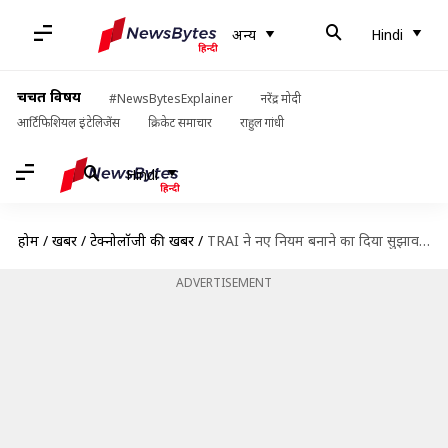
अन्य
Hindi
चर्चित विषय
#NewsBytesExplainer
नरेंद्र मोदी
आर्टिफिशियल इंटेलिजेंस
क्रिकेट समाचार
राहुल गांधी
Hindi
होम
/
खबरें
/
टेक्नोलॉजी की खबरें
/
TRAI ने नए नियम बनाने का दिया सुझाव, 2 सिम के लिए देना पड़ेगा शुल्क
ADVERTISEMENT