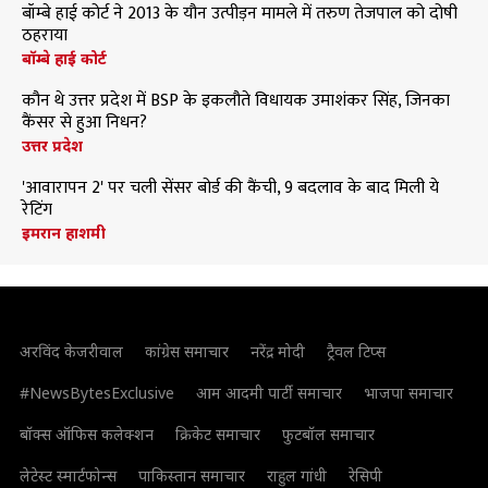
बॉम्बे हाई कोर्ट ने 2013 के यौन उत्पीड़न मामले में तरुण तेजपाल को दोषी
ठहराया
बॉम्बे हाई कोर्ट
कौन थे उत्तर प्रदेश में BSP के इकलौते विधायक उमाशंकर सिंह, जिनका
कैंसर से हुआ निधन?
उत्तर प्रदेश
'आवारापन 2' पर चली सेंसर बोर्ड की कैंची, 9 बदलाव के बाद मिली ये
रेटिंग
इमरान हाशमी
अरविंद केजरीवाल
कांग्रेस समाचार
नरेंद्र मोदी
ट्रैवल टिप्स
#NewsBytesExclusive
आम आदमी पार्टी समाचार
भाजपा समाचार
बॉक्स ऑफिस कलेक्शन
क्रिकेट समाचार
फुटबॉल समाचार
लेटेस्ट स्मार्टफोन्स
पाकिस्तान समाचार
राहुल गांधी
रेसिपी