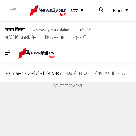
अन्य
Hindi
चर्चित विषय
#NewsBytesExplainer
नरेंद्र मोदी
आर्टिफिशियल इंटेलिजेंस
क्रिकेट समाचार
राहुल गांधी
Hindi
होम
/
खबरें
/
टेक्नोलॉजी की खबरें
/
TRAI ने नए DTH नियमः अपनी पसंद के चैनल चुनकर ऐसे बनाएं बेस्ट पैक, बचेंगे पैसे
ADVERTISEMENT