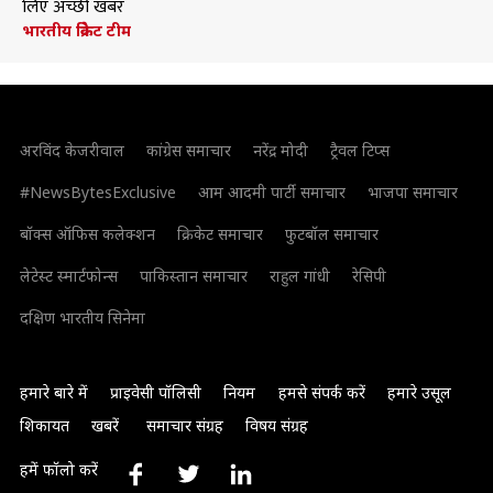
लिए अच्छी खबर
भारतीय क्रिकेट टीम
अरविंद केजरीवाल
कांग्रेस समाचार
नरेंद्र मोदी
ट्रैवल टिप्स
#NewsBytesExclusive
आम आदमी पार्टी समाचार
भाजपा समाचार
बॉक्स ऑफिस कलेक्शन
क्रिकेट समाचार
फुटबॉल समाचार
लेटेस्ट स्मार्टफोन्स
पाकिस्तान समाचार
राहुल गांधी
रेसिपी
दक्षिण भारतीय सिनेमा
हमारे बारे में
प्राइवेसी पॉलिसी
नियम
हमसे संपर्क करें
हमारे उसूल
शिकायत
खबरें
समाचार संग्रह
विषय संग्रह
हमें फॉलो करें