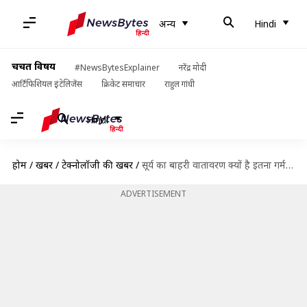
अन्य
Hindi
चर्चित विषय
#NewsBytesExplainer
नरेंद्र मोदी
आर्टिफिशियल इंटेलिजेंस
क्रिकेट समाचार
राहुल गांधी
Hindi
होम
/
खबरें
/
टेक्नोलॉजी की खबरें
/
सूर्य का बाहरी वातावरण क्यों है इतना गर्म? वैज्ञानिकों ने वजह का लगाया पता
ADVERTISEMENT