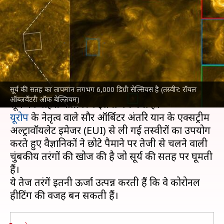
गर्म? वैज्ञानिकों ने वजह का लगाया
पता
लेखन
Jul 26, 2023
06:23 pm
बिश्वजीत कुमार
क्या है खबर?
सूर्य की सतह का तापमान लगभग 6,000 डिग्री सेल्सियस है (तस्वीर: रॉयल
अंतरिक्ष वैज्ञानिकों ने अब संभवत यह पता लगा लिया है कि
ऑब्जर्वेटरी ऑफ बेल्जियम)
यूरोप
के नेतृत्व वाले सौर ऑर्बिटर अंतरिक्ष यान के एक्सट्रीम
अल्ट्रावॉयलेट इमेजर (EUI) से ली गई तस्वीरों का उपयोग
करते हुए वैज्ञानिकों ने छोटे पैमाने पर तेजी से चलने वाली
चुंबकीय तरंगों की खोज की है जो सूर्य की सतह पर घूमती
हैं।
ये तेज तरंगें इतनी ऊर्जा उत्पन्न करती हैं कि वे कोरोनल