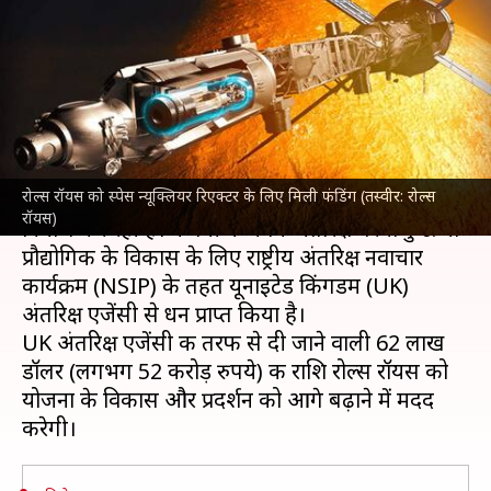
रिएक्टर के लिए UK अंतरिक्ष एजेंसी से
मिली फंडिंग
लेखन
Jul 23, 2024
03:13 pm
बिश्वजीत कुमार
क्या है खबर?
रोल्स रॉयस को स्पेस न्यूक्लियर रिएक्टर के लिए मिली फंडिंग (तस्वीर: रोल्स
रोल्स रॉयस
10 फीट लंबे मिनी स्पेस न्यूक्लियर रिएक्टर का
रॉयस)
निर्माण कर रही है। कंपनी ने अपने अंतरिक्ष परमाणु ऊर्जा
प्रौद्योगिकी के विकास के लिए राष्ट्रीय अंतरिक्ष नवाचार
कार्यक्रम (NSIP) के तहत यूनाइटेड किंगडम (UK)
अंतरिक्ष एजेंसी से धन प्राप्त किया है।
UK अंतरिक्ष एजेंसी की तरफ से दी जाने वाली 62 लाख
डॉलर (लगभग 52 करोड़ रुपये) की राशि रोल्स रॉयस को
योजना के विकास और प्रदर्शन को आगे बढ़ाने में मदद