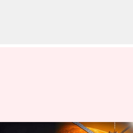
रोल्स रॉयस को स्पेस न्यूक्लियर