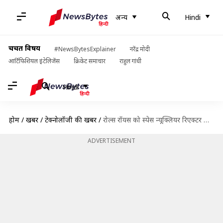
अन्य
Hindi
चर्चित विषय
#NewsBytesExplainer
नरेंद्र मोदी
आर्टिफिशियल इंटेलिजेंस
क्रिकेट समाचार
राहुल गांधी
Hindi
होम
/
खबरें
/
टेक्नोलॉजी की खबरें
/
रोल्स रॉयस को स्पेस न्यूक्लियर रिएक्टर के लिए UK अंतरिक्ष एजेंसी से मिली फंडिंग
ADVERTISEMENT