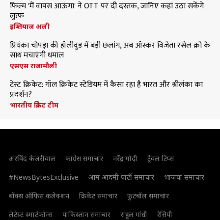
फिल्म 'मैं वापस आऊंगा' ने OTT पर दी दस्तक, जानिए कहां उठा सकेंगे
लुत्फ
इम्तियाज अली
प्रियंका चोपड़ा की हॉलीवुड में बड़ी छलांग, अब ऑस्कर विजेता रसेल क्रो के
साथ मचाएंगी धमाल
एसएस राजामौली
टेस्ट क्रिकेट: गॉल क्रिकेट स्टेडियम में कैसा रहा है भारत और श्रीलंका का
प्रदर्शन?
भारतीय क्रिकेट टीम
अरविंद केजरीवाल
कांग्रेस समाचार
नरेंद्र मोदी
ट्रैवल टिप्स
#NewsBytesExclusive
आम आदमी पार्टी समाचार
भाजपा समाचार
बॉक्स ऑफिस कलेक्शन
क्रिकेट समाचार
फुटबॉल समाचार
लेटेस्ट स्मार्टफोन्स
पाकिस्तान समाचार
राहुल गांधी
रेसिपी