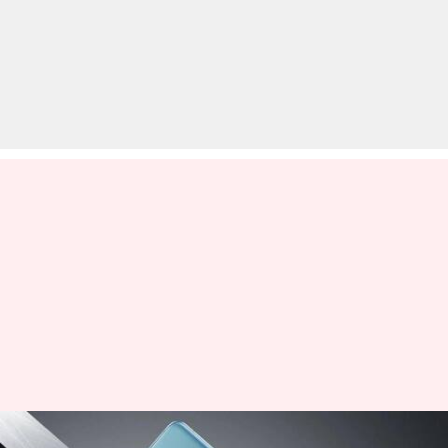
वनप्लस जल्द ला सकती है क्रिप्टोकरेंसी