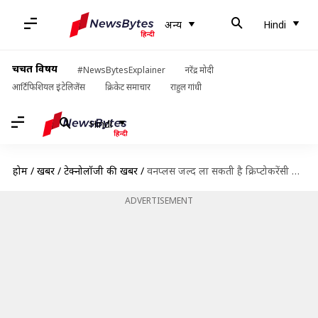
अन्य
Hindi
चर्चित विषय
#NewsBytesExplainer
नरेंद्र मोदी
आर्टिफिशियल इंटेलिजेंस
क्रिकेट समाचार
राहुल गांधी
Hindi
होम
/
खबरें
/
टेक्नोलॉजी की खबरें
/
वनप्लस जल्द ला सकती है क्रिप्टोकरेंसी वॉलेट, सर्वे में मिले संकेत
ADVERTISEMENT