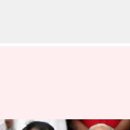
क्या था भाजपा का 'ऑपरेशन लोटस'