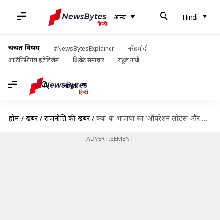
अन्य
Hindi
चर्चित विषय
#NewsBytesExplainer
नरेंद्र मोदी
आर्टिफिशियल इंटेलिजेंस
क्रिकेट समाचार
राहुल गांधी
Hindi
होम
/
खबरें
/
राजनीति की खबरें
/
क्या था भाजपा का 'ऑपरेशन लोटस' और अब यह फिर कर्नाटक में क्यों चर्चा में है?
ADVERTISEMENT