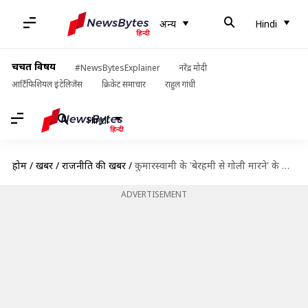
अन्य
Hindi
चर्चित विषय
#NewsBytesExplainer
नरेंद्र मोदी
आर्टिफिशियल इंटेलिजेंस
क्रिकेट समाचार
राहुल गांधी
Hindi
होम
/
खबरें
/
राजनीति की खबरें
/
कुमारस्वामी के 'बेरहमी से गोली मारने' के निर्देश पर बोले येदियुरप्पा- मुख्यमंत्री से ऐसी उम्मीद नही
ADVERTISEMENT