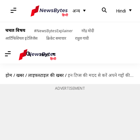
अन्य
Hindi
चर्चित विषय
#NewsBytesExplainer
नरेंद्र मोदी
आर्टिफिशियल इंटेलिजेंस
क्रिकेट समाचार
राहुल गांधी
Hindi
होम
/
खबरें
/
लाइफस्टाइल की खबरें
/
इन टिप्स की मदद से करें अपने गद्दों की देखभाल, लंबे समय तक रहेंगे सही
ADVERTISEMENT