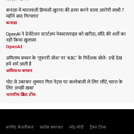
कनाडा में भारतवंशी हिमांशी खुराना की हत्या करने वाला आरोपी साथी 7
महीने बाद गिरफ्तार
कनाडा
OpenAI ने प्रेजेंटेशन स्टार्टअप नेक्स्टस्लाइड को खरीदा, सौदे की शर्तों का
नहीं किया खुलासा
OpenAI
अमिताभ बच्चन के 'तूफानी जोश' पर 'KBC' के निर्देशक बोले- उन्हें देख
हमें शर्म आती है
अमिताभ बच्चन
चोट से उबरकर शुभमन गिल नेट्स पर बल्लेबाजी ले लिए लौटे, भारत के
लिए अच्छी खबर
भारतीय क्रिकेट टीम
अरविंद केजरीवाल
कांग्रेस समाचार
नरेंद्र मोदी
ट्रैवल टिप्स