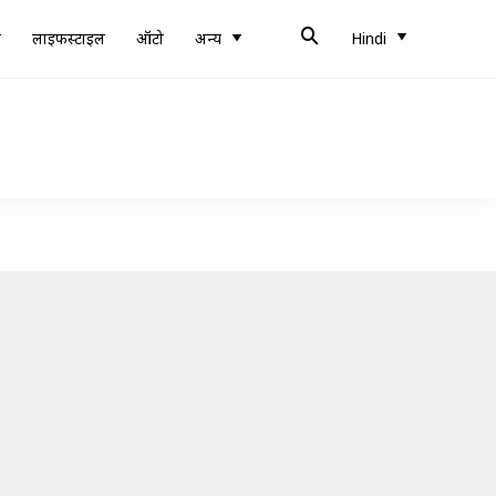
ब
लाइफस्टाइल
ऑटो
अन्य
Hindi