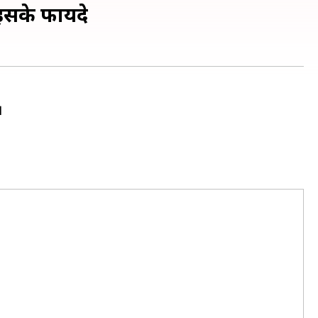
 इसके फायदे
।