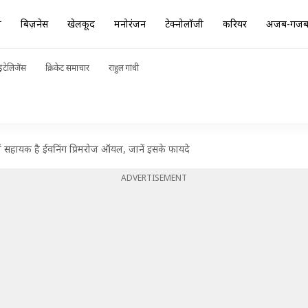
ा
बिज़नेस
खेलकूद
मनोरंजन
टेक्नोलॉजी
करियर
अजब-गज
ंटेलिजेंस
क्रिकेट समाचार
राहुल गांधी
ें सहायक है ईवनिंग प्रिमरोज ऑयल, जानें इसके फायदे
ADVERTISEMENT