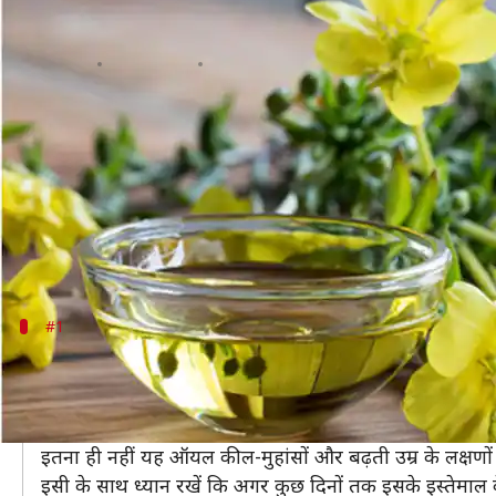
कई शारीरिक समस्याओं से राहत देने मे
लेखन
May 12, 2020
09:40 pm
अंजली
क्या है खबर?
देसी जड़ी-बूटियों के साथ-साथ देश में विदेशी प्राकृतिक औषध
कई पोषक गुणों से भरपूर ऑयल शरीर की कई छोटी-बड़ी समस्
हालांकि कई लोगों के लिए यह नाम नया हो सकता है।
#1
त्वचा संबंधी समस्याओं से राहत देने में कारगर 
एक्जिमा एक त्वचा संबंधी समस्या है, जिससे त्वचा पर सूजन, ख
कई अध्ययन के मुताबिक इस समस्या से राहत देने प्रिमरोज ऑय
इतना ही नहीं यह ऑयल कील-मुहांसों और बढ़ती उम्र के लक्षणों स
इसी के साथ ध्यान रखें कि अगर कुछ दिनों तक इसके इस्तेमाल के