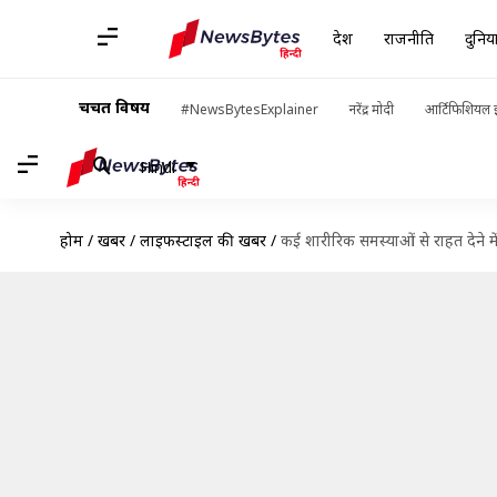
देश
राजनीति
दुनिय
चर्चित विषय
#NewsBytesExplainer
नरेंद्र मोदी
आर्टिफिशियल इ
Hindi
होम
/
खबरें
/
लाइफस्टाइल की खबरें
/
कई शारीरिक समस्याओं से राहत देने म