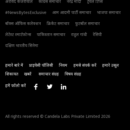
अरविंद केजरीवाल
कांग्रेस समाचार
नरेंद्र मोदी
ट्रैवल टिप्स
#NewsBytesExclusive
आम आदमी पार्टी समाचार
भाजपा समाचार
बॉक्स ऑफिस कलेक्शन
क्रिकेट समाचार
फुटबॉल समाचार
लेटेस्ट स्मार्टफोन्स
पाकिस्तान समाचार
राहुल गांधी
रेसिपी
दक्षिण भारतीय सिनेमा
हमारे बारे में
प्राइवेसी पॉलिसी
नियम
हमसे संपर्क करें
हमारे उसूल
शिकायत
खबरें
समाचार संग्रह
विषय संग्रह
हमें फॉलो करें
All rights reserved © Candela Labs Private Limited 2026