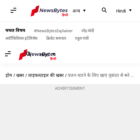
अन्य
Hindi
चर्चित विषय
#NewsBytesExplainer
नरेंद्र मोदी
आर्टिफिशियल इंटेलिजेंस
क्रिकेट समाचार
राहुल गांधी
Hindi
होम
/
खबरें
/
लाइफस्टाइल की खबरें
/
वजन घटाने के लिए खाएं चुकंदर से बने ये 5 व्यंजन, स्वाद भी होता है लाजवाब
ADVERTISEMENT