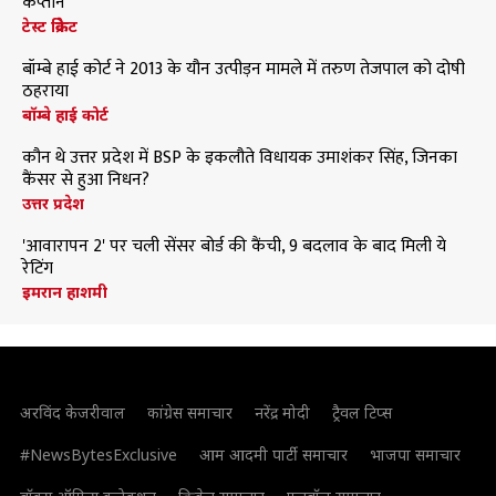
कप्तान
टेस्ट क्रिकेट
बॉम्बे हाई कोर्ट ने 2013 के यौन उत्पीड़न मामले में तरुण तेजपाल को दोषी
ठहराया
बॉम्बे हाई कोर्ट
कौन थे उत्तर प्रदेश में BSP के इकलौते विधायक उमाशंकर सिंह, जिनका
कैंसर से हुआ निधन?
उत्तर प्रदेश
'आवारापन 2' पर चली सेंसर बोर्ड की कैंची, 9 बदलाव के बाद मिली ये
रेटिंग
इमरान हाशमी
अरविंद केजरीवाल
कांग्रेस समाचार
नरेंद्र मोदी
ट्रैवल टिप्स
#NewsBytesExclusive
आम आदमी पार्टी समाचार
भाजपा समाचार