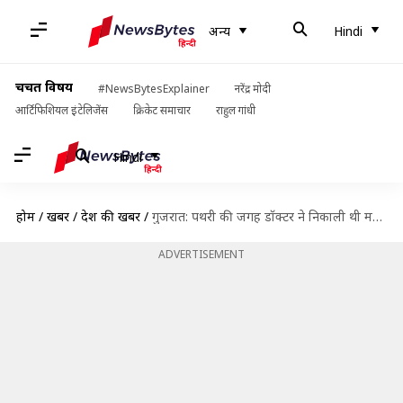
अन्य
Hindi
चर्चित विषय
#NewsBytesExplainer
नरेंद्र मोदी
आर्टिफिशियल इंटेलिजेंस
क्रिकेट समाचार
राहुल गांधी
Hindi
होम
/
खबरें
/
देश की खबरें
/
गुजरात: पथरी की जगह डॉक्टर ने निकाली थी मरीज की किड़नी, लगा 11 लाख का जुर्माना
ADVERTISEMENT