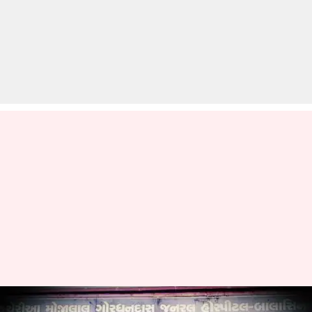
गुजरात: पथरी की जगह डॉक्टर ने