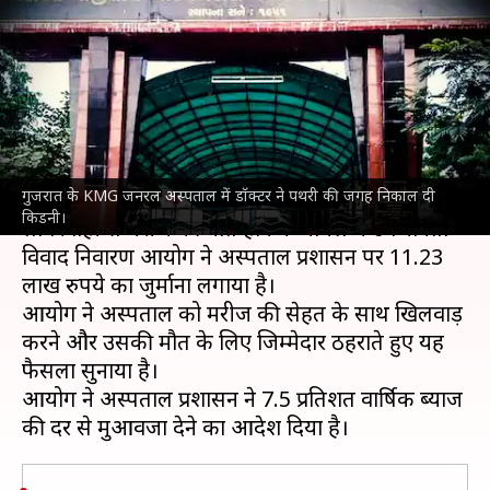
निकाली थी मरीज की किड़नी, लगा
11 लाख का जुर्माना
लेखन
Oct 19, 2021
07:27 pm
भारत शर्मा
क्या है खबर?
गुजरात के KMG जनरल अस्पताल में डॉक्टर ने पथरी की जगह निकाल दी
गुजरात
के महिसागर जिले में एक अस्पताल के डॉक्टर की
किडनी।
लापरवाही से मरीज की मौत होने के मामले में उपभोक्ता
विवाद निवारण आयोग ने अस्पताल प्रशासन पर 11.23
लाख रुपये का जुर्माना लगाया है।
आयोग ने अस्पताल को मरीज की सेहत के साथ खिलवाड़
करने और उसकी मौत के लिए जिम्मेदार ठहराते हुए यह
फैसला सुनाया है।
आयोग ने अस्पताल प्रशासन ने 7.5 प्रतिशत वार्षिक ब्याज