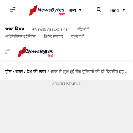
अन्य
Hindi
चर्चित विषय
#NewsBytesExplainer
नरेंद्र मोदी
आर्टिफिशियल इंटेलिजेंस
क्रिकेट समाचार
राहुल गांधी
Hindi
होम
/
खबरें
/
देश की खबरें
/
आज से शुरू हुई बैंक यूनियनों की दो दिवसीय हड़ताल, अब सोमवार को खुलेंगे बैंक
ADVERTISEMENT