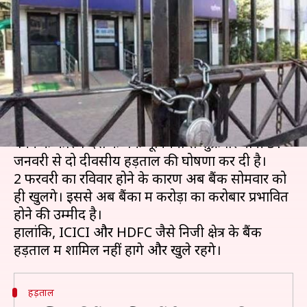
दिवसीय हड़ताल, अब सोमवार को
खुलेंगे बैंक
लेखन
Jan 31, 2020
05:04 pm
भारत शर्मा
क्या है खबर?
वेतन वृद्धि सहित अन्य मांगों पर सरकार से सहमति नहीं
बनने के कारण देश के बैंक यूनियनों से शुक्रवार यानी 31
जनवरी से दो दीवसीय हड़ताल की घोषणा कर दी है।
2 फरवरी का रविवार होने के कारण अब बैंक सोमवार को
ही खुलेंगे। इससे अब बैंकों में करोड़ों का करोबार प्रभावित
होने की उम्मीद है।
हालांकि, ICICI और HDFC जैसे निजी क्षेत्र के बैंक
हड़ताल