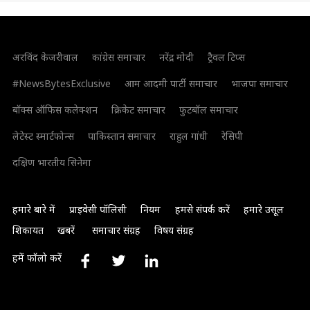
अरविंद केजरीवाल
कांग्रेस समाचार
नरेंद्र मोदी
ट्रैवल टिप्स
#NewsBytesExclusive
आम आदमी पार्टी समाचार
भाजपा समाचार
बॉक्स ऑफिस कलेक्शन
क्रिकेट समाचार
फुटबॉल समाचार
लेटेस्ट स्मार्टफोन्स
पाकिस्तान समाचार
राहुल गांधी
रेसिपी
दक्षिण भारतीय सिनेमा
हमारे बारे में
प्राइवेसी पॉलिसी
नियम
हमसे संपर्क करें
हमारे उसूल
शिकायत
खबरें
समाचार संग्रह
विषय संग्रह
हमें फॉलो करें