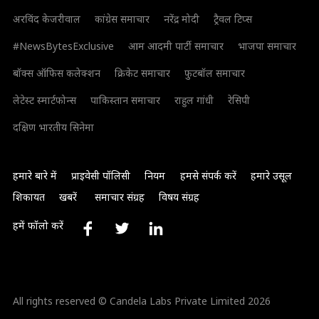
अरविंद केजरीवाल
कांग्रेस समाचार
नरेंद्र मोदी
ट्रैवल टिप्स
#NewsBytesExclusive
आम आदमी पार्टी समाचार
भाजपा समाचार
बॉक्स ऑफिस कलेक्शन
क्रिकेट समाचार
फुटबॉल समाचार
लेटेस्ट स्मार्टफोन्स
पाकिस्तान समाचार
राहुल गांधी
रेसिपी
दक्षिण भारतीय सिनेमा
हमारे बारे में
प्राइवेसी पॉलिसी
नियम
हमसे संपर्क करें
हमारे उसूल
शिकायत
खबरें
समाचार संग्रह
विषय संग्रह
हमें फॉलो करें
All rights reserved © Candela Labs Private Limited 2026