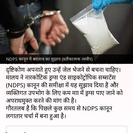
की जगह अनिवार्य किया जाए इलाज-
सामाजिक न्याय मंत्रालय
लेखन
Oct 24, 2021
10:28 am
प्रमोद कुमार
क्या है खबर?
सामाजिक न्याय मंत्रालय ने सुझाव दिया है कि
ड्रग्स
के
NDPS कानून में बदलाव का सुझाव (प्रतीकात्मक तस्वीर)
उपयोगकर्ताओं और आदी लोगों के प्रति अधिक मानवीय
दृष्टिकोण अपनाते हुए उन्हें जेल भेजने से बचना चाहिए।
मंत्रालय ने नारकोटिक ड्रग्स एंड साइकोट्रोपिक सब्सटेंस
(NDPS) कानून की समीक्षा में यह सुझाव दिया है और
व्यक्तिगत उपभोग के लिए कम मात्रा में ड्रग्स पाए जाने को
अपराधमुक्त करने की मांग की है।
गौरतलब है कि पिछले कुछ समय से NDPS कानून