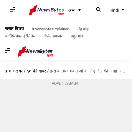
अन्य
Hindi
चर्चित विषय
#NewsBytesExplainer
नरेंद्र मोदी
आर्टिफिशियल इंटेलिजेंस
क्रिकेट समाचार
राहुल गांधी
Hindi
होम
/
खबरें
/
देश की खबरें
/
ड्रग्स के उपयोगकर्ताओं के लिए जेल की जगह अनिवार्य किया जाए इलाज- सामाजिक न्याय मंत्रालय
ADVERTISEMENT