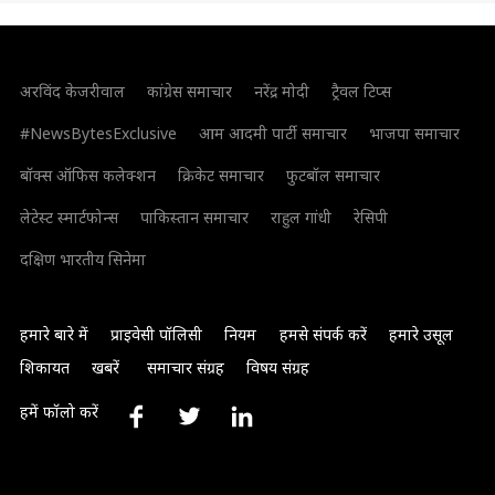
अरविंद केजरीवाल
कांग्रेस समाचार
नरेंद्र मोदी
ट्रैवल टिप्स
#NewsBytesExclusive
आम आदमी पार्टी समाचार
भाजपा समाचार
बॉक्स ऑफिस कलेक्शन
क्रिकेट समाचार
फुटबॉल समाचार
लेटेस्ट स्मार्टफोन्स
पाकिस्तान समाचार
राहुल गांधी
रेसिपी
दक्षिण भारतीय सिनेमा
हमारे बारे में
प्राइवेसी पॉलिसी
नियम
हमसे संपर्क करें
हमारे उसूल
शिकायत
खबरें
समाचार संग्रह
विषय संग्रह
हमें फॉलो करें