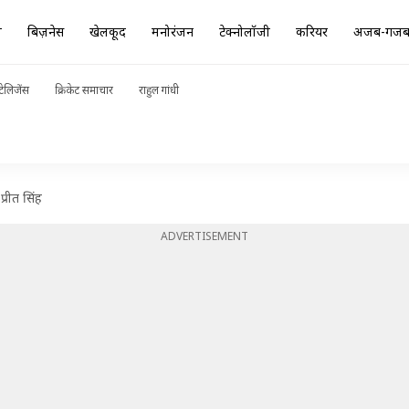
ा
बिज़नेस
खेलकूद
मनोरंजन
टेक्नोलॉजी
करियर
अजब-गज
ेलिजेंस
क्रिकेट समाचार
राहुल गांधी
्रीत सिंह
ADVERTISEMENT