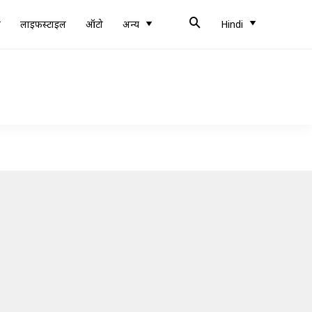
ब
लाइफस्टाइल
ऑटो
अन्य
Hindi