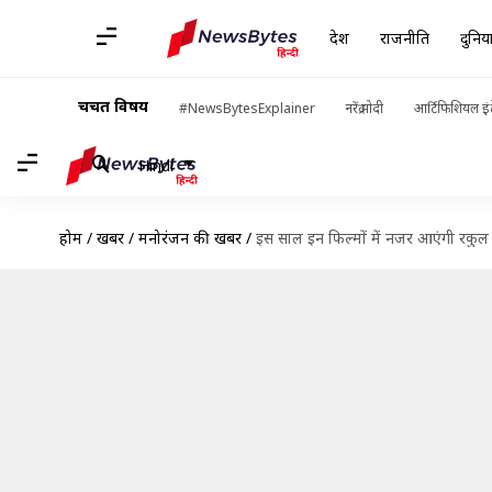
देश
राजनीति
दुनिय
चर्चित विषय
#NewsBytesExplainer
नरेंद्र मोदी
आर्टिफिशियल इंट
Hindi
होम
/
खबरें
/
मनोरंजन की खबरें
/
इस साल इन फिल्मों में नजर आएंगी रकुल प