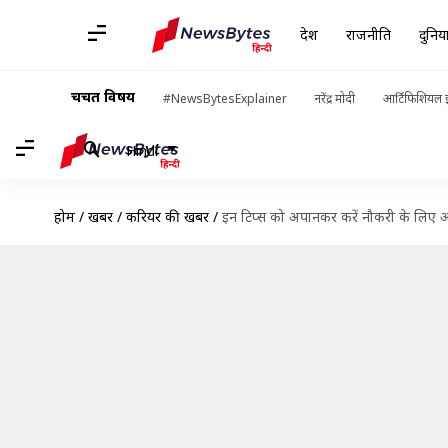
देश
राजनीति
दुनिय
चर्चित विषय
#NewsBytesExplainer
नरेंद्र मोदी
आर्टिफिशियल इ
Hindi
होम
/
खबरें
/
करियर की खबरें
/
इन टिप्स को अपानकर करें नौकरी के लिए आव