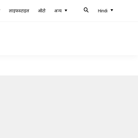
ब
लाइफस्टाइल
ऑटो
अन्य
Hindi