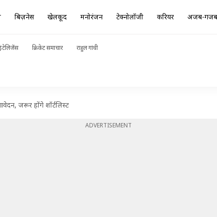
ा
बिज़नेस
खेलकूद
मनोरंजन
टेक्नोलॉजी
करियर
अजब-गज
ंटेलिजेंस
क्रिकेट समाचार
राहुल गांधी
ेदन, जरूर होंगे शॉर्टलिस्ट
ADVERTISEMENT