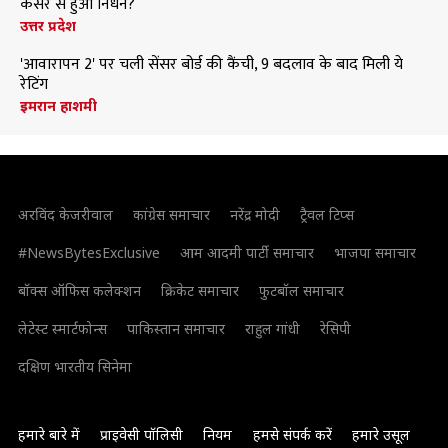
कैंसर से हुआ निधन?
उत्तर प्रदेश
'आवारापन 2' पर चली सेंसर बोर्ड की कैंची, 9 बदलाव के बाद मिली ये
रेटिंग
इमरान हाशमी
अरविंद केजरीवाल
कांग्रेस समाचार
नरेंद्र मोदी
ट्रैवल टिप्स
#NewsBytesExclusive
आम आदमी पार्टी समाचार
भाजपा समाचार
बॉक्स ऑफिस कलेक्शन
क्रिकेट समाचार
फुटबॉल समाचार
लेटेस्ट स्मार्टफोन्स
पाकिस्तान समाचार
राहुल गांधी
रेसिपी
दक्षिण भारतीय सिनेमा
हमारे बारे में
प्राइवेसी पॉलिसी
नियम
हमसे संपर्क करें
हमारे उसूल