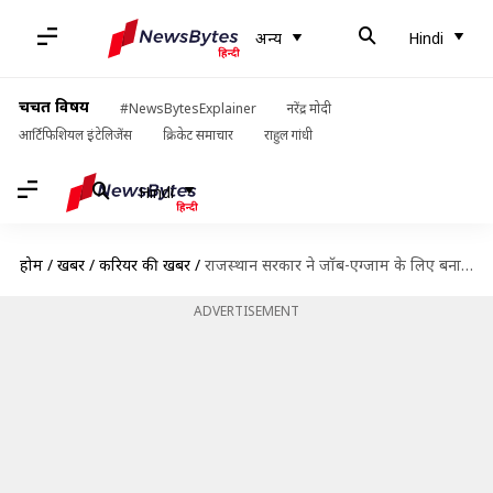
अन्य
Hindi
चर्चित विषय
#NewsBytesExplainer
नरेंद्र मोदी
आर्टिफिशियल इंटेलिजेंस
क्रिकेट समाचार
राहुल गांधी
Hindi
होम
/
खबरें
/
करियर की खबरें
/
राजस्थान सरकार ने जॉब-एग्जाम के लिए बनाया एक नया पोर्टल, रखा ये नाम
ADVERTISEMENT