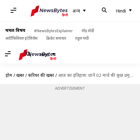
अन्य
Hindi
चर्चित विषय
#NewsBytesExplainer
नरेंद्र मोदी
आर्टिफिशियल इंटेलिजेंस
क्रिकेट समाचार
राहुल गांधी
Hindi
होम
/
खबरें
/
करियर की खबरें
/
आज का इतिहास: जानें 02 मार्च की कुछ प्रमुख घटनाएं, बढ़ाएं अपनी जनरल नॉलेज
ADVERTISEMENT