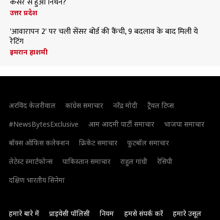
कैंसर से हुआ निधन?
उत्तर प्रदेश
'आवारापन 2' पर चली सेंसर बोर्ड की कैंची, 9 बदलाव के बाद मिली ये
रेटिंग
इमरान हाशमी
अरविंद केजरीवाल
कांग्रेस समाचार
नरेंद्र मोदी
ट्रैवल टिप्स
#NewsBytesExclusive
आम आदमी पार्टी समाचार
भाजपा समाचार
बॉक्स ऑफिस कलेक्शन
क्रिकेट समाचार
फुटबॉल समाचार
लेटेस्ट स्मार्टफोन्स
पाकिस्तान समाचार
राहुल गांधी
रेसिपी
दक्षिण भारतीय सिनेमा
हमारे बारे में
प्राइवेसी पॉलिसी
नियम
हमसे संपर्क करें
हमारे उसूल