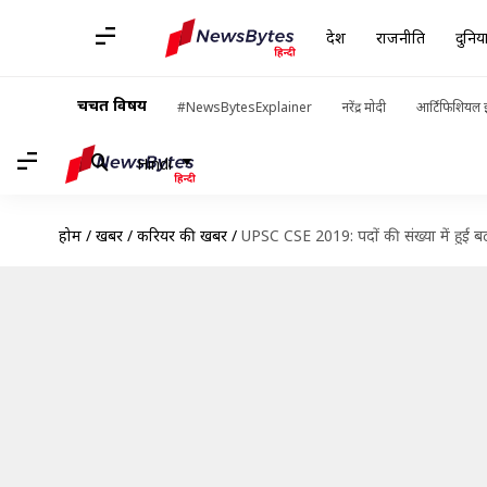
देश
राजनीति
दुनिय
चर्चित विषय
#NewsBytesExplainer
नरेंद्र मोदी
आर्टिफिशियल इ
Hindi
होम
/
खबरें
/
करियर की खबरें
/
UPSC CSE 2019: पदों की संख्या में हुई बढ़ो