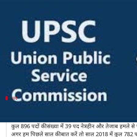
UPSC CSE 2019: पदों की संख्या में हुई
लेखन
Feb 20, 2019
07:32 pm
मोना दीक्षित
क्या है खबर?
संघ लोक सेवा आयोग (UPSC) ने हाल ही में 2019 में होने व
अधिसूचना जारी होने के साथ ही इसके लिए आवेदन प्रक्रिया भ
इच्छुक और योग्य उम्मीदवार आधिकारिक वेबसाइट पर जाकर
इस बार यानी कि साल 2019 में पदों की संख्या बढ़ाई गई ह
पद
896 उम्मीदवारों का होगा फाइनल चयन
आपकी जानकारी के लिए बता दें कि इस साल UPSC परीक्षा के
कुल 896 पदों की संख्या में 39 पद नेत्रहीन और तेजाब हमले से पी
अगर हम पिछले साल की बात करें तो साल 2018 में कुल 782 पद