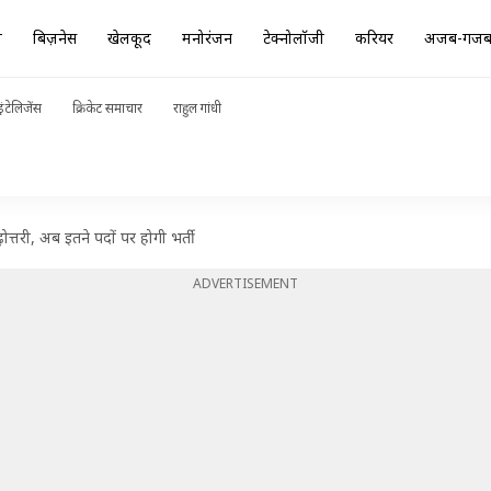
ा
बिज़नेस
खेलकूद
मनोरंजन
टेक्नोलॉजी
करियर
अजब-गज
ंटेलिजेंस
क्रिकेट समाचार
राहुल गांधी
त्तरी, अब इतने पदों पर होगी भर्ती
ADVERTISEMENT