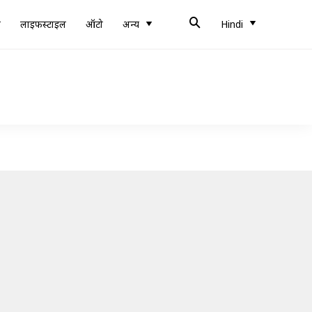
ब
लाइफस्टाइल
ऑटो
अन्य
Hindi