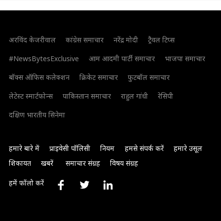
अरविंद केजरीवाल
कांग्रेस समाचार
नरेंद्र मोदी
ट्रैवल टिप्स
#NewsBytesExclusive
आम आदमी पार्टी समाचार
भाजपा समाचार
बॉक्स ऑफिस कलेक्शन
क्रिकेट समाचार
फुटबॉल समाचार
लेटेस्ट स्मार्टफोन्स
पाकिस्तान समाचार
राहुल गांधी
रेसिपी
दक्षिण भारतीय सिनेमा
हमारे बारे में
प्राइवेसी पॉलिसी
नियम
हमसे संपर्क करें
हमारे उसूल
शिकायत
खबरें
समाचार संग्रह
विषय संग्रह
हमें फॉलो करें