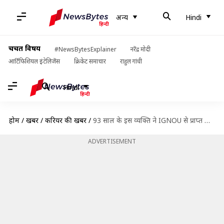
अन्य
Hindi
चर्चित विषय
#NewsBytesExplainer
नरेंद्र मोदी
आर्टिफिशियल इंटेलिजेंस
क्रिकेट समाचार
राहुल गांधी
Hindi
होम
/
खबरें
/
करियर की खबरें
/
93 साल के इस व्यक्ति ने IGNOU से प्राप्त की मास्टर डिग्री, बनाया रिकॉर्ड
ADVERTISEMENT