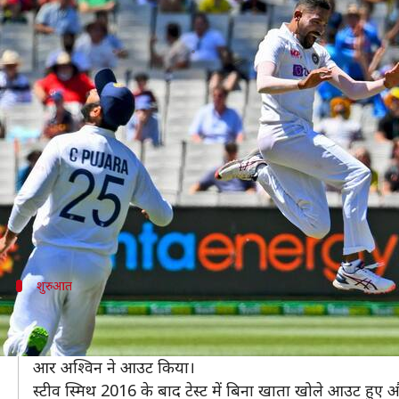
बॉक्सिंग डे टेस्ट: भारत ने पहली पारी मे
लेखन
Dec 26, 2020
11:56 am
अंकित पसबोला
क्या है खबर?
मेलबर्न में खेले जा रहे बॉक्सिंग डे टेस्ट के पहले दिन ऑस्ट्
भारतीय गेंदबाजों ने ऑस्ट्रेलियाई बल्लेबाजों से कठिन सवाल 
ऑस्ट्रेलिया की तरफ से मार्नस लाबुशेन ने सर्वाधिक 48 रन 
टेस्ट डेब्यू करने वाले मोहम्मद सिराज ने भी दो विकेट झटके।
शुरुआत
शुरुआत से ही दबाव में दिखी ऑस्ट्रेलियाई टीम
बुमराह ने नई गेंद से सलामी बल्लेबाज जो बर्न्स (0) को 10 के
आर अश्विन ने आउट किया।
स्टीव स्मिथ 2016 के बाद टेस्ट में बिना खाता खोले आउट हु