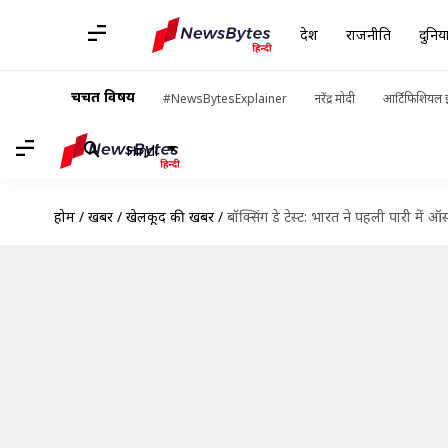
देश
राजनीति
दुनिय
चर्चित विषय
#NewsBytesExplainer
नरेंद्र मोदी
आर्टिफिशियल इ
Hindi
होम
/
खबरें
/
खेलकूद की खबरें
/
बॉक्सिंग डे टेस्ट: भारत ने पहली पारी में ऑस