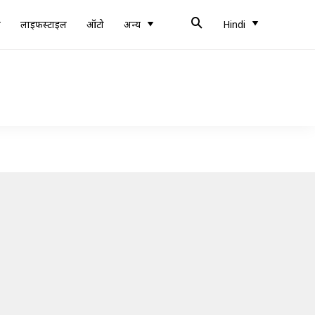
ब
लाइफस्टाइल
ऑटो
अन्य
Hindi