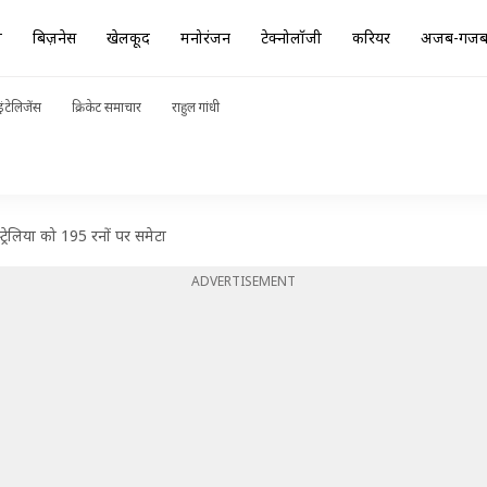
ा
बिज़नेस
खेलकूद
मनोरंजन
टेक्नोलॉजी
करियर
अजब-गज
ंटेलिजेंस
क्रिकेट समाचार
राहुल गांधी
्ट्रेलिया को 195 रनों पर समेटा
ADVERTISEMENT