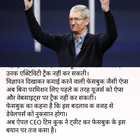
यूजर्स को ट्रैक करने से पहले परमिशन
तो ले
लेखन
Dec 18, 2020
05:58 pm
प्राणेश तिवारी
क्या है खबर?
ऐपल की हालिया प्राइवेसी पॉलिसी का असर फेसबुक पर
पड़ा है क्योंकि अब ऐप बिना यूजर्स की परमिशन लिए
उनकी एक्टिविटी ट्रैक नहीं कर सकती।
विज्ञापन दिखाकर कमाई करने वाली फेसबुक जैसी ऐप्स
अब बिना परमिशन लिए पहले की तरह यूजर्स को ऐप्स
और वेबसाइट्स पर ट्रैक नहीं कर सकती।
फेसबुक का कहना है कि इस बदलाव की वजह से
डेवेलपर्स को नुकसान होगा।
अब ऐपल CEO टिम कुक ने ट्वीट कर फेसबुक के इस