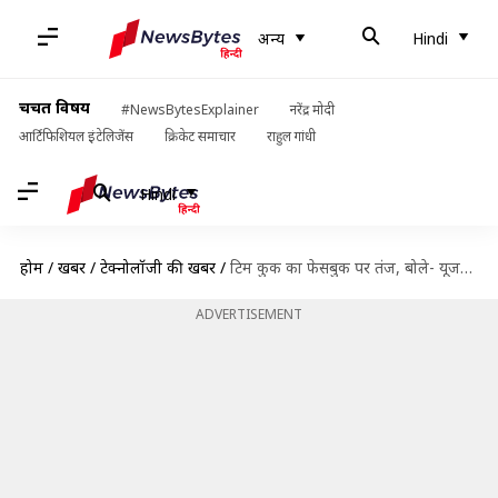
अन्य
Hindi
चर्चित विषय
#NewsBytesExplainer
नरेंद्र मोदी
आर्टिफिशियल इंटेलिजेंस
क्रिकेट समाचार
राहुल गांधी
Hindi
होम
/
खबरें
/
टेक्नोलॉजी की खबरें
/
टिम कुक का फेसबुक पर तंज, बोले- यूजर्स को ट्रैक करने से पहले परमिशन तो ले
ADVERTISEMENT