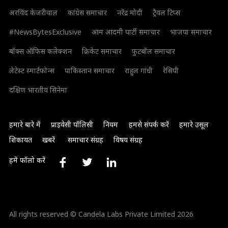
अरविंद केजरीवाल
कांग्रेस समाचार
नरेंद्र मोदी
ट्रैवल टिप्स
#NewsBytesExclusive
आम आदमी पार्टी समाचार
भाजपा समाचार
बॉक्स ऑफिस कलेक्शन
क्रिकेट समाचार
फुटबॉल समाचार
लेटेस्ट स्मार्टफोन्स
पाकिस्तान समाचार
राहुल गांधी
रेसिपी
दक्षिण भारतीय सिनेमा
हमारे बारे में
प्राइवेसी पॉलिसी
नियम
हमसे संपर्क करें
हमारे उसूल
शिकायत
खबरें
समाचार संग्रह
विषय संग्रह
हमें फॉलो करें
All rights reserved © Candela Labs Private Limited 2026