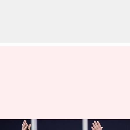
टिम कुक का फेसबुक पर तंज, बोले-