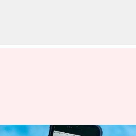
फेसबुक पर दिखेंगे टिक-टॉक जैसे