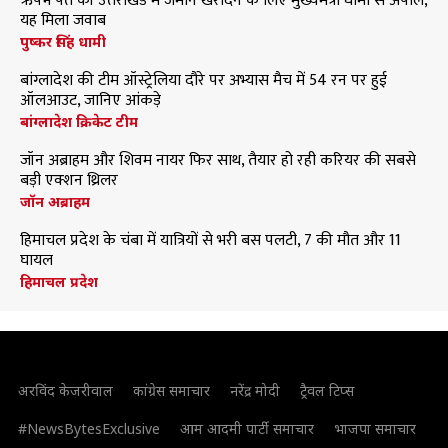
ऋषभ पंत की उत्तराखंड में जमीन खरीदने के लिए मुख्यमंत्री धामी से अपील,
यह मिला जवाब
पुष्कर सिंह धामी
बांग्लादेश की टीम ऑस्ट्रेलिया दौरे पर अभ्यास मैच में 54 रन पर हुई
ऑलआउट, जानिए आंकड़े
बांग्लादेश क्रिकेट टीम
जॉन अब्राहम और शिवम नायर फिर साथ, तैयार हो रही करियर की सबसे
बड़ी एक्शन थ्रिलर
जॉन अब्राहम
हिमाचल प्रदेश के चंबा में यात्रियों से भरी बस पलटी, 7 की मौत और 11
घायल
हिमाचल प्रदेश
अरविंद केजरीवाल
कांग्रेस समाचार
नरेंद्र मोदी
ट्रैवल टिप्स
#NewsBytesExclusive
आम आदमी पार्टी समाचार
भाजपा समाचार