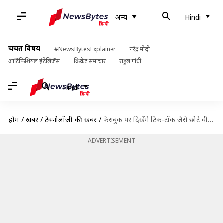
अन्य
Hindi
चर्चित विषय
#NewsBytesExplainer
नरेंद्र मोदी
आर्टिफिशियल इंटेलिजेंस
क्रिकेट समाचार
राहुल गांधी
Hindi
होम
/
खबरें
/
टेक्नोलॉजी की खबरें
/
फेसबुक पर दिखेंगे टिक-टॉक जैसे छोटे वीडियो, भारत में चल रही टेस्टिंग
ADVERTISEMENT