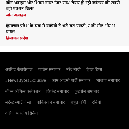
जॉन अब्राहम और शिवम नायर फिर साथ, तैयार हो रही करियर की सबसे
बड़ी एक्शन थ्रिलर
जॉन अब्राहम
हिमाचल प्रदेश के चंबा में यात्रियों से भरी बस पलटी, 7 की मौत और 11
घायल
हिमाचल प्रदेश
अरविंद केजरीवाल
कांग्रेस समाचार
नरेंद्र मोदी
ट्रैवल टिप्स
#NewsBytesExclusive
आम आदमी पार्टी समाचार
भाजपा समाचार
बॉक्स ऑफिस कलेक्शन
क्रिकेट समाचार
फुटबॉल समाचार
लेटेस्ट स्मार्टफोन्स
पाकिस्तान समाचार
राहुल गांधी
रेसिपी
दक्षिण भारतीय सिनेमा