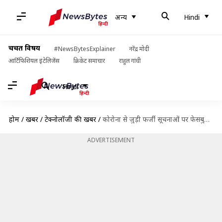
अन्य
Hindi
चर्चित विषय
#NewsBytesExplainer
नरेंद्र मोदी
आर्टिफिशियल इंटेलिजेंस
क्रिकेट समाचार
राहुल गांधी
Hindi
होम
/
खबरें
/
टेक्नोलॉजी की खबरें
/
कोरोना से जुड़ी फर्जी सूचनाओं पर फेसबुक की कार्रवाई, तीन महीने में हटाई 70 लाख पोस्ट
ADVERTISEMENT