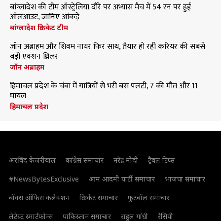
बांग्लादेश की टीम ऑस्ट्रेलिया दौरे पर अभ्यास मैच में 54 रन पर हुई
ऑलआउट, जानिए आंकड़े
बांग्लादेश क्रिकेट टीम
जॉन अब्राहम और शिवम नायर फिर साथ, तैयार हो रही करियर की सबसे
बड़ी एक्शन थ्रिलर
जॉन अब्राहम
हिमाचल प्रदेश के चंबा में यात्रियों से भरी बस पलटी, 7 की मौत और 11
घायल
हिमाचल प्रदेश
अरविंद केजरीवाल
कांग्रेस समाचार
नरेंद्र मोदी
ट्रैवल टिप्स
#NewsBytesExclusive
आम आदमी पार्टी समाचार
भाजपा समाचार
बॉक्स ऑफिस कलेक्शन
क्रिकेट समाचार
फुटबॉल समाचार
लेटेस्ट स्मार्टफोन्स
पाकिस्तान समाचार
राहुल गांधी
रेसिपी