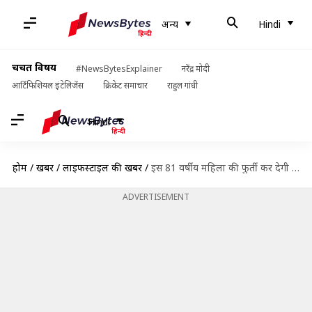
अन्य
Hindi
चर्चित विषय
#NewsBytesExplainer
नरेंद्र मोदी
आर्टिफिशियल इंटेलिजेंस
क्रिकेट समाचार
राहुल गांधी
Hindi
होम
/
खबरें
/
लाइफस्टाइल की खबरें
/
इस 81 वर्षीय महिला की फुर्ती कर देगी हैरान, देती हैं स्कूली बच्चों को फिजिकल ट्रेनिंग
ADVERTISEMENT