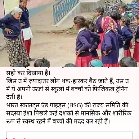
हैरान, देती हैं स्कूली बच्चों को
फिजिकल ट्रेनिंग
लेखन
Jan 31, 2019
05:25 pm
प्रदीप मौर्य
क्या है खबर?
सही कहा जाता है कि व्यक्ति के जज़्बे के आगे उम्र कोई
मायने नहीं रखती। इस कहावत को 81 वर्षीया ईशा घोष ने
सही कर दिखाया है।
जिस उम्र में ज़्यादातर लोग थक-हारकर बैठ जाते हैं, उस उम्र
में ये अपनी ऊर्जा से स्कूलों में बच्चों को फिजिकल ट्रेनिंग
देती हैं।
भारत स्काउट्स एंड गाइड्स (BSG) की राज्य समिति की
सदस्या ईशा पिछले कई दशकों से मानसिक और शारीरिक