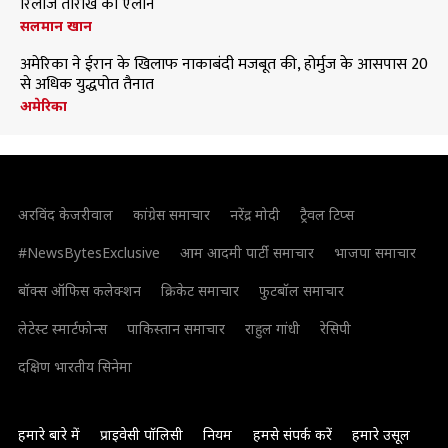
रिलीज तारीख का ऐलान
सलमान खान
अमेरिका ने ईरान के खिलाफ नाकाबंदी मजबूत की, होर्मुज के आसपास 20
से अधिक युद्धपोत तैनात
अमेरिका
अरविंद केजरीवाल
कांग्रेस समाचार
नरेंद्र मोदी
ट्रैवल टिप्स
#NewsBytesExclusive
आम आदमी पार्टी समाचार
भाजपा समाचार
बॉक्स ऑफिस कलेक्शन
क्रिकेट समाचार
फुटबॉल समाचार
लेटेस्ट स्मार्टफोन्स
पाकिस्तान समाचार
राहुल गांधी
रेसिपी
दक्षिण भारतीय सिनेमा
हमारे बारे में
प्राइवेसी पॉलिसी
नियम
हमसे संपर्क करें
हमारे उसूल