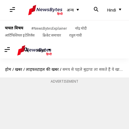
अन्य
Hindi
चर्चित विषय
#NewsBytesExplainer
नरेंद्र मोदी
आर्टिफिशियल इंटेलिजेंस
क्रिकेट समाचार
राहुल गांधी
Hindi
होम
/
खबरें
/
लाइफस्टाइल की खबरें
/
समय से पहले बुढ़ापा ला सकते हैं ये खाद पदार्थ, जल्द करें अपनी डाइट में बदलाव
ADVERTISEMENT