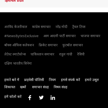
हिमाचल प्रदेश
अरविंद केजरीवाल
कांग्रेस समाचार
नरेंद्र मोदी
ट्रैवल टिप्स
#NewsBytesExclusive
आम आदमी पार्टी समाचार
भाजपा समाचार
बॉक्स ऑफिस कलेक्शन
क्रिकेट समाचार
फुटबॉल समाचार
लेटेस्ट स्मार्टफोन्स
पाकिस्तान समाचार
राहुल गांधी
रेसिपी
दक्षिण भारतीय सिनेमा
हमारे बारे में
प्राइवेसी पॉलिसी
नियम
हमसे संपर्क करें
हमारे उसूल
शिकायत
खबरें
समाचार संग्रह
विषय संग्रह
हमें फॉलो करें