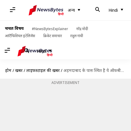
अन्य
Hindi
चर्चित विषय
#NewsBytesExplainer
नरेंद्र मोदी
आर्टिफिशियल इंटेलिजेंस
क्रिकेट समाचार
राहुल गांधी
Hindi
होम
/
खबरें
/
लाइफस्टाइल की खबरें
/
अहमदाबाद के पास स्थित है ये ऑफबीट पर्यटन स्थल, जहां की खूबसूरती मोह लेगी आपका मन
ADVERTISEMENT