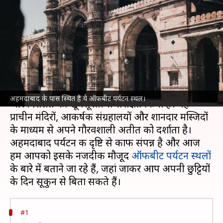
ऑफबीट पर्यटन स्थल, जहां की
खूबसूरती मोह लेगी आपका मन
लेखन
May 08, 2022
06:00 am
अंजली
क्या है खबर?
गुजरात
की राजधानी अहमदाबाद ने अपने समृद्ध इतिहास
अहमदाबाद के पास स्थित हैं ये ऑफबीट पर्यटन स्थल।
और विरासत को खूबसूरती से संरक्षित किया है। यह
प्राचीन मंदिरों, आकर्षक संग्रहालयों और शानदार मस्जिदों
के माध्यम से अपने गौरवशाली अतीत को दर्शाता है।
अहमदाबाद पर्यटन की दृष्टि से काफी संपन्न है और आज
हम आपको इसके नजदीक मौजूद
ऑफबीट पर्यटन स्थलों
के बारे में बताने जा रहे हैं, जहां जाकर आप अपनी छुट्टियों
#1