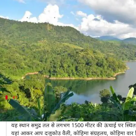
प्रकृति से प्रेम है तो नागालैंड के इन प्रमुख
लेखन
Mar 12, 2020
10:53 am
अंजली
क्या है खबर?
नागालैंड भारत का एक खूबसूरत राज्य है जो भारत के उत्तर-पूर्
नागालैंड पर्यटकों द्वारा भारत का सबसे अधिक पसंद किए जाने 
नगालैंड के खूबसूरत स्थल पर्यटन की दृष्टि से बहुत ही आकर्षक
चांद लगा देते हैं।
#1
कोहिमा
नागालैंड के प्रमुख पर्यटन स्थलों में शामिल कोहिमा नागालैंड की
यह स्थान समुद्र तल से लगभग 1500 मीटर की ऊंचाई पर स्थित ह
यहां आकर आप दजुकोउ वैली, कोहिमा संग्रहलय, कोहिमा वार सिम