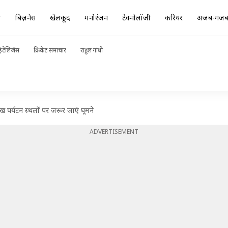
ा
बिज़नेस
खेलकूद
मनोरंजन
टेक्नोलॉजी
करियर
अजब-गज
ंटेलिजेंस
क्रिकेट समाचार
राहुल गांधी
्रमुख पर्यटन स्थलों पर जरूर जाएं घूमने
ADVERTISEMENT