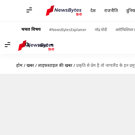
देश
राजनीति
दुनिय
चर्चित विषय
#NewsBytesExplainer
नरेंद्र मोदी
आर्टिफिशियल इ
Hindi
होम
/
खबरें
/
लाइफस्टाइल की खबरें
/
प्रकृति से प्रेम है तो नागालैंड के इन प