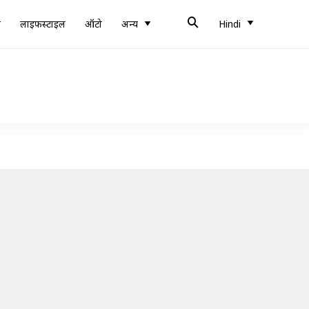
ब
लाइफस्टाइल
ऑटो
अन्य
Hindi