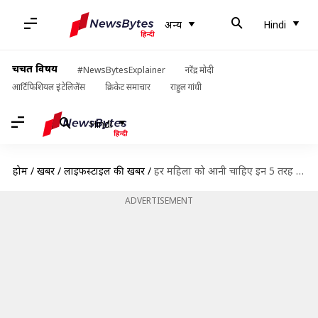
अन्य
Hindi
चर्चित विषय
#NewsBytesExplainer
नरेंद्र मोदी
आर्टिफिशियल इंटेलिजेंस
क्रिकेट समाचार
राहुल गांधी
Hindi
होम
/
खबरें
/
लाइफस्टाइल की खबरें
/
हर महिला को आनी चाहिए इन 5 तरह की साड़ी पहनने की कला, लगेंगी बेहद खूबसूरत
ADVERTISEMENT