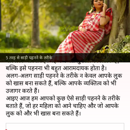
तरह की साड़ी पहनने की कला, लगेंगी
बेहद खूबसूरत
लेखन
Apr 02, 2025
12:04 pm
अंजली
क्या है खबर?
साड़ी भारतीय महिलाओं के लिए एक सदाबहार और
5 तरह से साड़ी पहनने के तरीके
पारंपरिक परिधान है। यह न केवल सुंदरता का प्रतीक है,
बल्कि इसे पहनना भी बहुत आरामदायक होता है।
अलग-अलग साड़ी पहनने के तरीके न केवल आपके लुक
को खास बना सकते हैं, बल्कि आपके व्यक्तित्व को भी
उजागर करते हैं।
आइए आज हम आपको कुछ ऐसे साड़ी पहनने के तरीके
बताते हैं, जो हर महिला को आने चाहिए और जो आपके