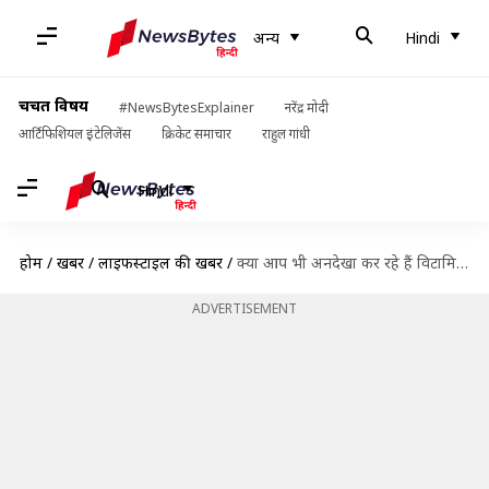
अन्य
Hindi
चर्चित विषय
#NewsBytesExplainer
नरेंद्र मोदी
आर्टिफिशियल इंटेलिजेंस
क्रिकेट समाचार
राहुल गांधी
Hindi
होम
/
खबरें
/
लाइफस्टाइल की खबरें
/
क्या आप भी अनदेखा कर रहे हैं विटामिन-B12 की कमी के ये 5 संकेत?
ADVERTISEMENT