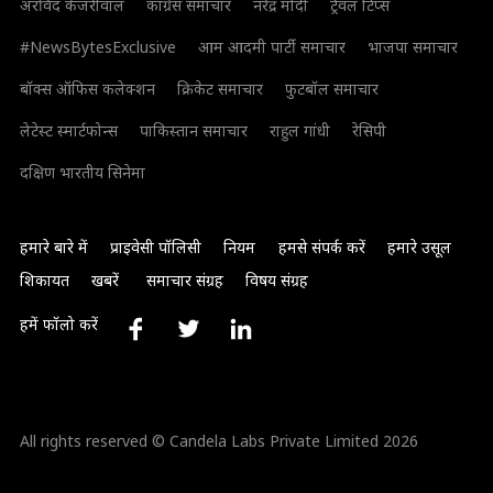
अरविंद केजरीवाल
कांग्रेस समाचार
नरेंद्र मोदी
ट्रैवल टिप्स
#NewsBytesExclusive
आम आदमी पार्टी समाचार
भाजपा समाचार
बॉक्स ऑफिस कलेक्शन
क्रिकेट समाचार
फुटबॉल समाचार
लेटेस्ट स्मार्टफोन्स
पाकिस्तान समाचार
राहुल गांधी
रेसिपी
दक्षिण भारतीय सिनेमा
हमारे बारे में
प्राइवेसी पॉलिसी
नियम
हमसे संपर्क करें
हमारे उसूल
शिकायत
खबरें
समाचार संग्रह
विषय संग्रह
हमें फॉलो करें
All rights reserved © Candela Labs Private Limited 2026