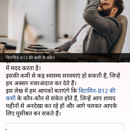
विटामिन-B12 की कमी के ये 5
संकेत?
लेखन
Mar 20, 2025
03:16 pm
अंजली
क्या है खबर?
विटामिन-B12 हमारे शरीर के लिए एक अहम पोषक तत्व
विटामिन-B12 की कमी के संकेत
है, जो नर्वस सिस्टम और रक्त कोशिकाओं को स्वस्थ रखने
में मदद करता है।
इसकी कमी से कई स्वास्थ्य समस्याएं हो सकती हैं, जिन्हें
हम अक्सर नजरअंदाज कर देते हैं।
इस लेख में हम आपको बताएंगे कि
विटामिन-B12 की
कमी
के कौन-कौन से संकेत होते हैं, जिन्हें आप शायद
महीनों से अनदेखा कर रहे हों और आगे चलकर आपके