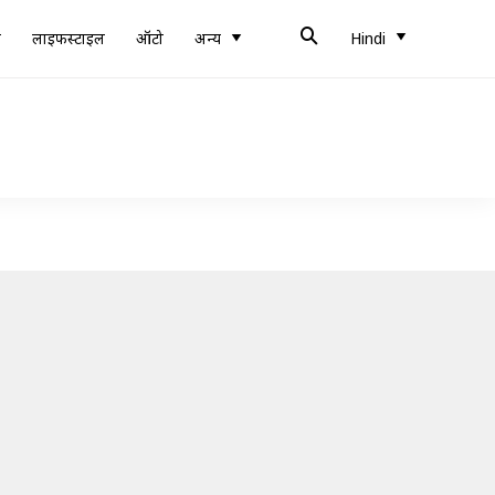
ब
लाइफस्टाइल
ऑटो
अन्य
Hindi