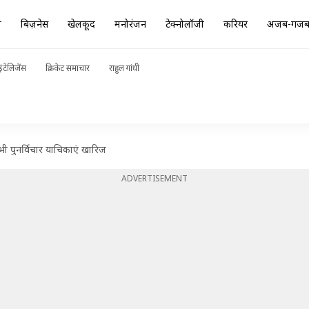
ा
बिज़नेस
खेलकूद
मनोरंजन
टेक्नोलॉजी
करियर
अजब-गज
ंटेलिजेंस
क्रिकेट समाचार
राहुल गांधी
भी पुनर्विचार याचिकाएं खारिज
ADVERTISEMENT