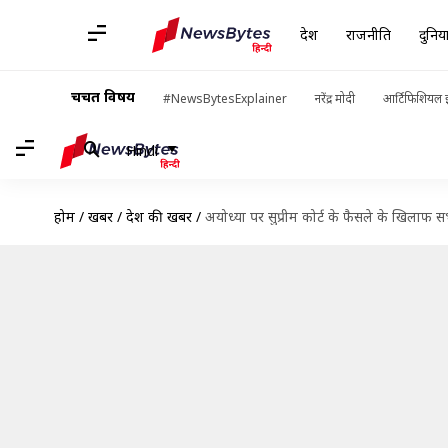
देश
राजनीति
दुनिय
चर्चित विषय
#NewsBytesExplainer
नरेंद्र मोदी
आर्टिफिशियल इ
Hindi
होम
/
खबरें
/
देश की खबरें
/
अयोध्या पर सुप्रीम कोर्ट के फैसले के खिलाफ स