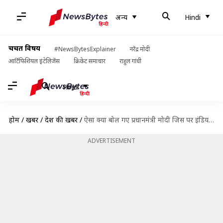
अन्य
Hindi
चर्चित विषय
#NewsBytesExplainer
नरेंद्र मोदी
आर्टिफिशियल इंटेलिजेंस
क्रिकेट समाचार
राहुल गांधी
Hindi
होम
/
खबरें
/
देश की खबरें
/
ऐसा क्या बोल गए प्रधानमंत्री मोदी जिस पर इंडियन मेडिकल एसोसिएशन ने की माफी की मांग?
ADVERTISEMENT