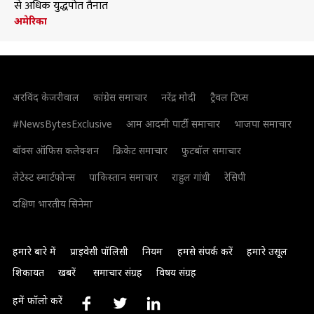
से अधिक युद्धपोत तैनात
अमेरिका
अरविंद केजरीवाल
कांग्रेस समाचार
नरेंद्र मोदी
ट्रैवल टिप्स
#NewsBytesExclusive
आम आदमी पार्टी समाचार
भाजपा समाचार
बॉक्स ऑफिस कलेक्शन
क्रिकेट समाचार
फुटबॉल समाचार
लेटेस्ट स्मार्टफोन्स
पाकिस्तान समाचार
राहुल गांधी
रेसिपी
दक्षिण भारतीय सिनेमा
हमारे बारे में
प्राइवेसी पॉलिसी
नियम
हमसे संपर्क करें
हमारे उसूल
शिकायत
खबरें
समाचार संग्रह
विषय संग्रह
हमें फॉलो करें